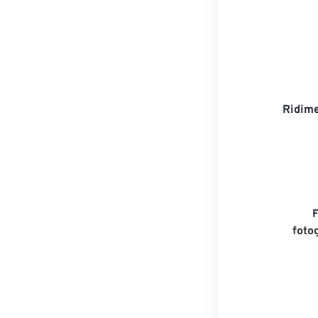
Ridime
foto