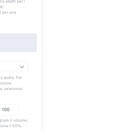
no adatti per i
ti
 ​​per una
so audio. Per
opzione
io, seleziona
piare il volume,
iona il 50%.