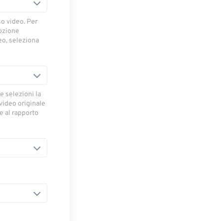
so video. Per
opzione
deo, seleziona
e selezioni la
 video originale
se al rapporto