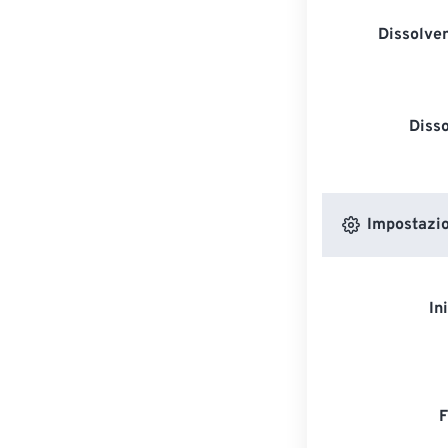
Dissolven
Diss
Impostazion
In
F