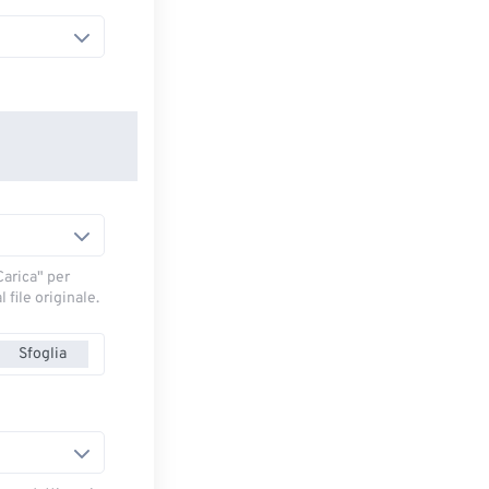
arica" ​​per
 file originale.
Sfoglia