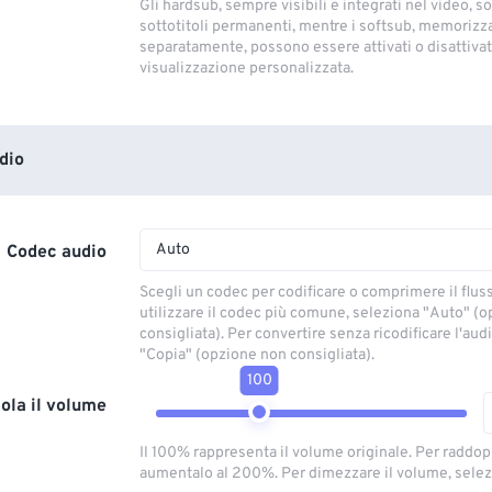
Gli hardsub, sempre visibili e integrati nel video, so
sottotitoli permanenti, mentre i softsub, memorizza
separatamente, possono essere attivati ​​o disattivati
visualizzazione personalizzata.
dio
Auto
Codec audio
Scegli un codec per codificare o comprimere il flus
utilizzare il codec più comune, seleziona "Auto" (
consigliata). Per convertire senza ricodificare l'aud
"Copia" (opzione non consigliata).
100
ola il volume
Il 100% rappresenta il volume originale. Per raddop
aumentalo al 200%. Per dimezzare il volume, selez