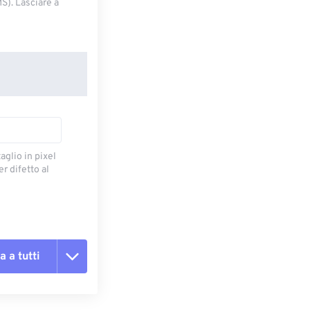
S). Lasciare a
taglio in pixel
r difetto al
a a tutti
te le opzioni
reimpostazione