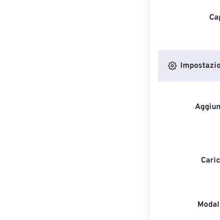
Ca
Impostazion
Aggiun
Caric
Modali