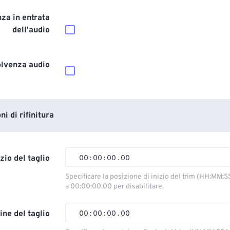
za in entrata
dell'audio
olvenza audio
i di rifinitura
izio del taglio
00
:
00
:
00
.
00
00
00
00
00
Specificare la posizione di inizio del trim (HH:MM:S
a 00:00:00.00 per disabilitare.
01
01
01
01
02
02
02
02
ine del taglio
00
:
00
:
00
.
00
03
03
03
03