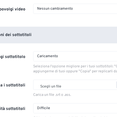
Nessun cambiamento
povolgi video
i dei sottotitoli
Caricamento
gi sottotitolo
Seleziona l'opzione migliore per i tuoi sottotitoli: "C
aggiungerne di tuoi oppure "Copia" per replicarli dal
a i sottotitoli
Scegli un file
Carica un file .srt o .ass.
Difficile
tà sottotitoli