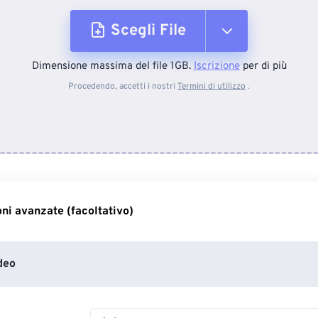
Scegli File
Dimensione massima del file 1GB.
Iscrizione
per di più
Dal dispositivo
Procedendo, accetti i nostri
Termini di utilizzo
.
Da Dropbox
Da Google Drive
ni avanzate (facoltativo)
Da OneDrive
deo
Dall'URL