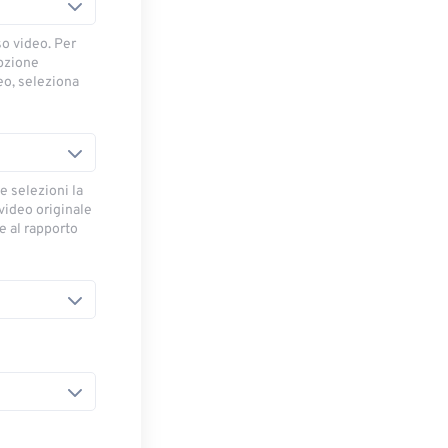
so video. Per
opzione
deo, seleziona
e selezioni la
 video originale
se al rapporto