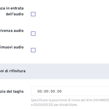
za in entrata
dell'audio
olvenza audio
imuovi audio
i di rifinitura
izio del taglio
00
:
00
:
00
.
00
00
00
00
00
Specificare la posizione di inizio del trim (HH:MM:S
a 00:00:00.00 per disabilitare.
01
01
01
01