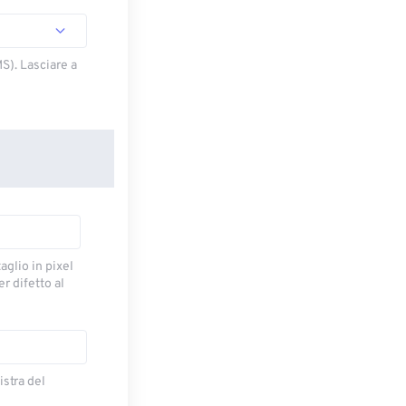
S). Lasciare a
taglio in pixel
r difetto al
istra del