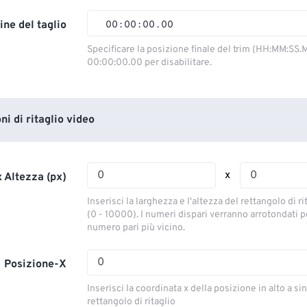
02
02
02
02
ine del taglio
00
:
00
:
00
.
00
03
03
03
03
00
00
00
00
Specificare la posizione finale del trim (HH:MM:SS.M
00:00:00.00 per disabilitare.
04
04
04
04
01
01
01
01
05
05
05
05
02
02
02
02
06
06
06
06
03
03
03
03
i di ritaglio video
07
07
07
07
04
04
04
04
08
08
08
08
05
05
05
05
x
 Altezza (px)
09
09
09
09
06
06
06
06
Inserisci la larghezza e l'altezza del rettangolo di ri
10
10
10
10
07
07
07
07
(0 - 10000). I numeri dispari verranno arrotondati pe
numero pari più vicino.
11
11
11
11
08
08
08
08
12
12
12
12
09
09
09
09
Posizione-X
13
13
13
13
10
10
10
10
Inserisci la coordinata x della posizione in alto a sin
14
14
14
14
rettangolo di ritaglio
11
11
11
11