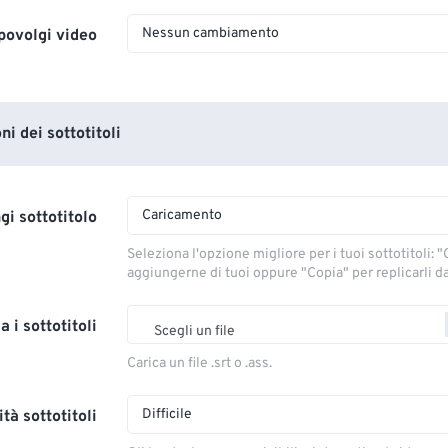
Nessun cambiamento
povolgi video
i dei sottotitoli
Caricamento
gi sottotitolo
Seleziona l'opzione migliore per i tuoi sottotitoli: "C
aggiungerne di tuoi oppure "Copia" per replicarli dal
a i sottotitoli
Scegli un file
Carica un file .srt o .ass.
Difficile
tà sottotitoli