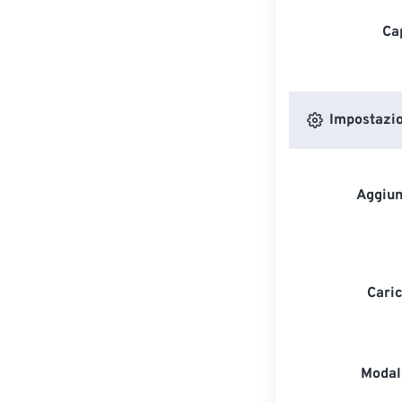
Ca
Impostazion
Aggiun
Caric
Modali