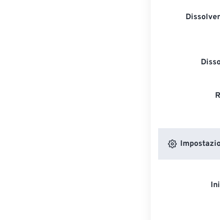
Dissolven
Diss
R
Impostazion
In