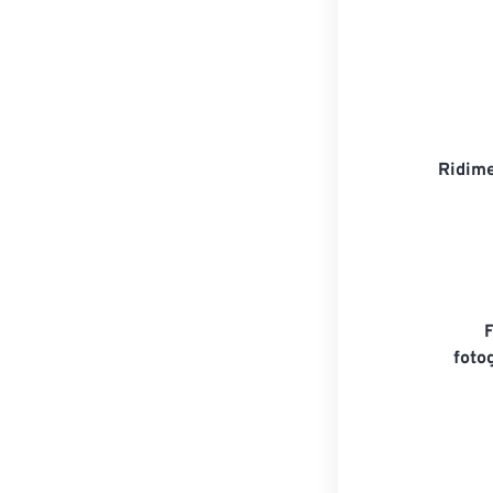
Ridime
foto