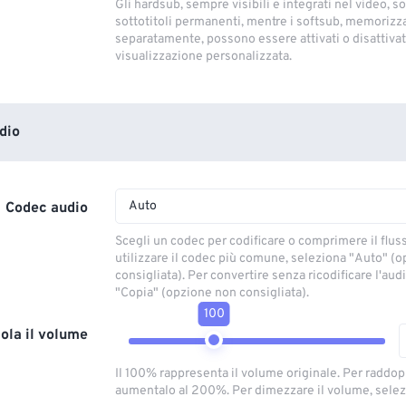
Gli hardsub, sempre visibili e integrati nel video, so
sottotitoli permanenti, mentre i softsub, memorizza
separatamente, possono essere attivati ​​o disattivati
visualizzazione personalizzata.
dio
Auto
Codec audio
Scegli un codec per codificare o comprimere il flus
utilizzare il codec più comune, seleziona "Auto" (
consigliata). Per convertire senza ricodificare l'aud
"Copia" (opzione non consigliata).
100
ola il volume
Il 100% rappresenta il volume originale. Per raddop
aumentalo al 200%. Per dimezzare il volume, selez