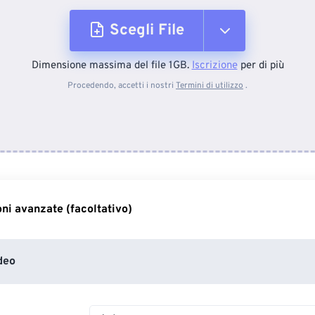
Scegli File
Dimensione massima del file 1GB.
Iscrizione
per di più
Dal dispositivo
Procedendo, accetti i nostri
Termini di utilizzo
.
Da Dropbox
Da Google Drive
ni avanzate (facoltativo)
Da OneDrive
deo
Dall'URL