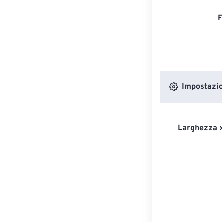
F
Impostazion
Larghezza x