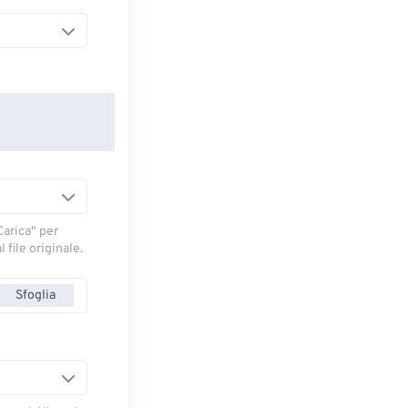
arica" ​​per
 file originale.
Sfoglia