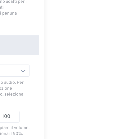
no adatti per i
ti
 ​​per una
so audio. Per
opzione
io, seleziona
piare il volume,
iona il 50%.