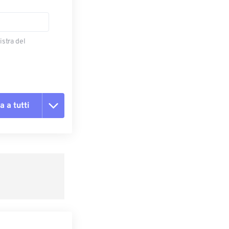
istra del
a a tutti
te le opzioni
reimpostazione
redefinito