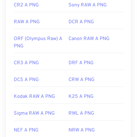
Link utili:
CR2 A PNG
Sony RAW A PNG
Articolo di LifeWire sui PNG
Articolo wiki sui PNG
RAW A PNG
DCR A PNG
Strumenti PNG correlati:
ORF (Olympus Raw) A
Canon RAW A PNG
Utilizza il nostro
Selettore colori
per scegliere i
PNG
colori dalle immagini
CR3 A PNG
DRF A PNG
DCS A PNG
CRW A PNG
Kodak RAW A PNG
K25 A PNG
Sigma RAW A PNG
RWL A PNG
NEF A PNG
NRW A PNG