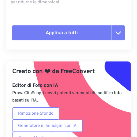
per ridurne le dimensioni
Applica a tutti
Reimposta tutte le opzioni
Applica da preimpostazione
Creato con
❤️
da
FreeConvert
Salva come predefinito
Editor di Foto con IA
Prova ClipSnap, i nostri potenti strumenti di modifica foto
basati sull’IA.
Rimozione Sfondo
Generatore di Immagini con IA