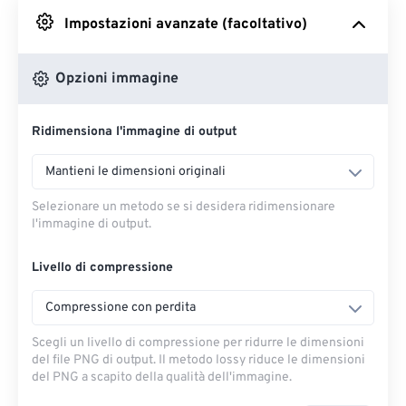
Impostazioni avanzate (facoltativo)
Da Google Drive
Opzioni immagine
Da OneDrive
Ridimensiona l'immagine di output
Dall'URL
Mantieni le dimensioni originali
Selezionare un metodo se si desidera ridimensionare
l'immagine di output.
Livello di compressione
Compressione con perdita
Scegli un livello di compressione per ridurre le dimensioni
del file PNG di output. Il metodo lossy riduce le dimensioni
del PNG a scapito della qualità dell'immagine.