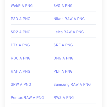
PNG sono facilmente visualizzabili anche su tutti i
Versione iniziale:
2013
WebP A PNG
SVG A PNG
browser web. Se riscontri problemi nell'apertura
dei file PNG, utilizza i nostri convertitori
da PNG a
JPG
,
da PNG a WebP
o
da PNG a BMP
.
PSD A PNG
Nikon RAW A PNG
SR2 A PNG
Leica RAW A PNG
Programmi alternativi come
GIMP
o
Adobe
Photoshop
sono utili per aprire e modificare i file
PTX A PNG
SRF A PNG
PNG. I file PNG sono leggermente più grandi
rispetto ad altri tipi di file, quindi fate attenzione
quando li aggiungete a una pagina web. Una
KDC A PNG
DNG A PNG
caratteristica interessante dei file PNG è la
possibilità di creare trasparenza nell'immagine, in
RAF A PNG
PEF A PNG
particolare uno sfondo trasparente.
SRW A PNG
Samsung RAW A PNG
Sviluppato da:
PNG Development Group
Pentax RAW A PNG
RW2 A PNG
Data di rilascio iniziale:
1 ottobre 1996