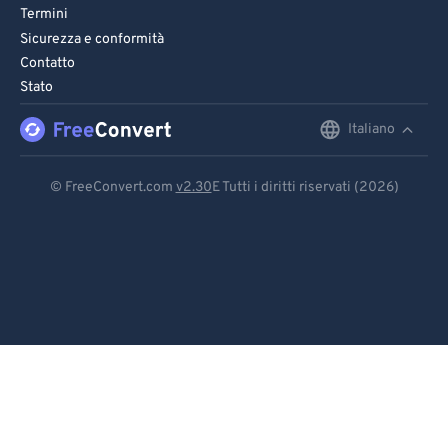
Termini
Sicurezza e conformità
Contatto
Stato
Italiano
English
Deutsch
© FreeConvert.com
v2.30
E Tutti i diritti riservati (2026)
Español
Français
Português
Italiano
Dutch
日本語