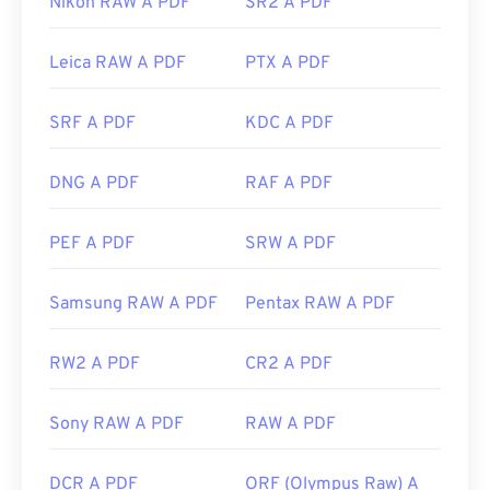
Nikon RAW A PDF
SR2 A PDF
La maggior parte dei browser web, come Chrome e
Firefox, possono aprire i PDF autonomamente.
Leica RAW A PDF
PTX A PDF
Potrebbe essere necessario un componente
aggiuntivo o un'estensione per farlo, ma è molto
SRF A PDF
KDC A PDF
comodo averne uno che si apre automaticamente
quando si clicca su un link PDF online. Consiglio
DNG A PDF
RAF A PDF
vivamente
SumatraPDF
o
MuPDF
se cercate
qualcosa di più avanzato. Entrambi sono gratuiti.
PEF A PDF
SRW A PDF
Sviluppato da:
ISO
Data di rilascio iniziale:
15 giugno 1993
Samsung RAW A PDF
Pentax RAW A PDF
Link utili:
https://en.wikipedia.org/wiki/Portable_Document_Form
RW2 A PDF
CR2 A PDF
https://acrobat.adobe.com/us/en/why-
adobe/about-adobe-pdf.html
Sony RAW A PDF
RAW A PDF
DCR A PDF
ORF (Olympus Raw) A