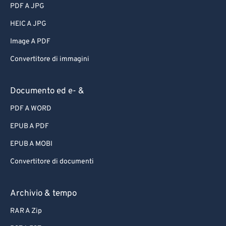
PDF A JPG
HEIC A JPG
Image A PDF
Convertitore di immagini
Documento ed e- &
PDF A WORD
EPUB A PDF
EPUB A MOBI
Convertitore di documenti
Archivio & tempo
RAR A Zip