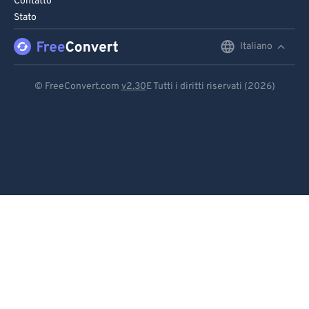
Contatto
Stato
Italiano
English
Deutsch
© FreeConvert.com
v2.30
E Tutti i diritti riservati (2026)
Español
Français
Português
Italiano
Dutch
日本語
简体中文
繁體中文