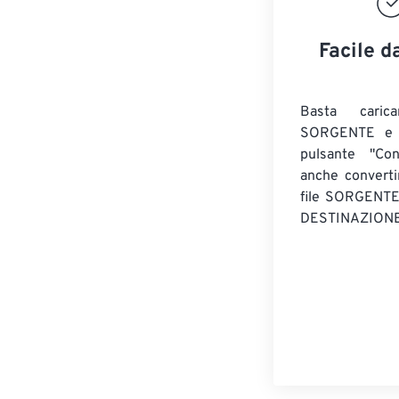
Facile d
Basta caric
SORGENTE e c
pulsante "Con
anche convert
file SORGENT
DESTINAZIONE