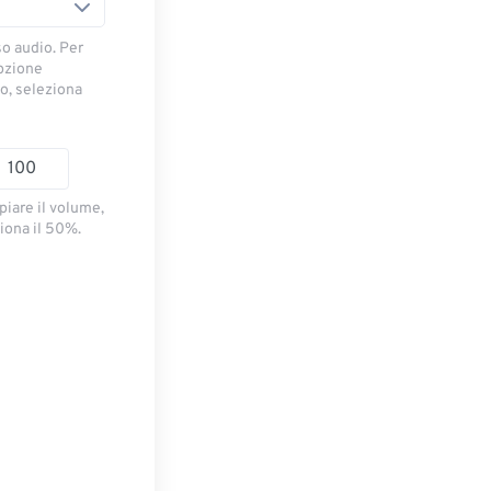
so audio. Per
opzione
io, seleziona
piare il volume,
iona il 50%.