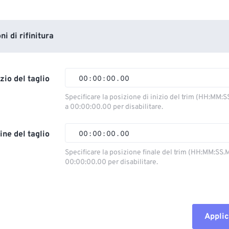
i di rifinitura
izio del taglio
00
:
00
:
00
.
00
Specificare la posizione di inizio del trim (HH:MM:S
a 00:00:00.00 per disabilitare.
00
00
00
00
01
01
01
01
ine del taglio
00
:
00
:
00
.
00
02
02
02
02
Specificare la posizione finale del trim (HH:MM:SS.M
00:00:00.00 per disabilitare.
03
03
03
03
00
00
00
00
04
04
04
04
01
01
01
01
05
05
05
05
02
02
02
02
Applic
06
06
06
06
03
03
03
03