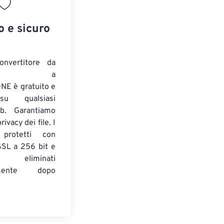
o e sicuro
onvertitore da
ENTE a
E è gratuito e
su qualsiasi
b. Garantiamo
ivacy dei file. I
 protetti con
 SSL a 256 bit e
 eliminati
amente dopo