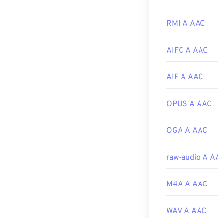
Sviluppato da:
Per risultati ott
apre di default
RMI A AAC
Versione inizia
altri programmi
Link utili:
AIFC A AAC
Inoltre, poiché
https://en.wiki
essere aperti s
Playstation 4
.
AIF A AAC
https://www.li
Sviluppato da:
OPUS A AAC
Versione inizia
Link utili:
OGA A AAC
https://en.wik
https://www.i
raw-audio A A
M4A A AAC
WAV A AAC