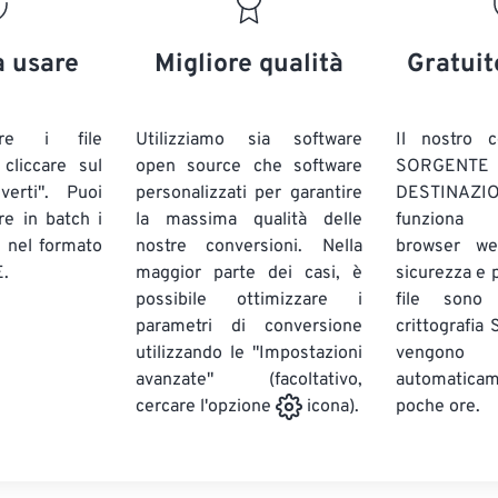
20
20
20
20
17
17
17
17
21
21
21
21
18
18
18
18
a usare
Migliore qualità
Gratuit
22
22
22
22
19
19
19
19
23
23
23
23
20
20
20
20
are i file
Utilizziamo sia software
Il nostro c
24
24
24
liccare sul
open source che software
SORG
21
21
21
21
verti". Puoi
personalizzati per garantire
DESTINAZION
25
25
25
22
22
22
22
ire in batch
i
la massima qualità delle
funziona 
26
26
26
E
nel formato
nostre conversioni. Nella
23
23
23
23
browser we
.
maggior parte dei casi, è
sicurezza e pr
27
27
27
24
24
24
possibile ottimizzare i
file sono
28
28
28
25
25
25
parametri di conversione
crittografia
utilizzando le "Impostazioni
29
29
29
vengono
26
26
26
avanzate" (facoltativo,
automatic
30
30
30
27
27
27
poche ore.
cercare l'opzione
icona).
31
31
31
28
28
28
32
32
32
29
29
29