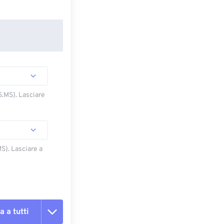
S.MS). Lasciare
S). Lasciare a
a a tutti