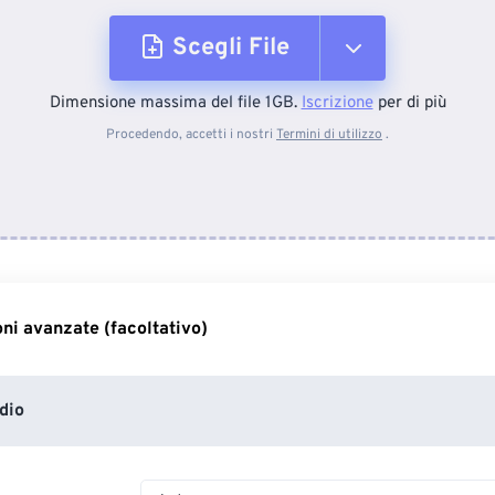
Scegli File
Dimensione massima del file 1GB.
Iscrizione
per di più
Dal dispositivo
Procedendo, accetti i nostri
Termini di utilizzo
.
Da Dropbox
Da Google Drive
ni avanzate (facoltativo)
Da OneDrive
dio
Dall'URL