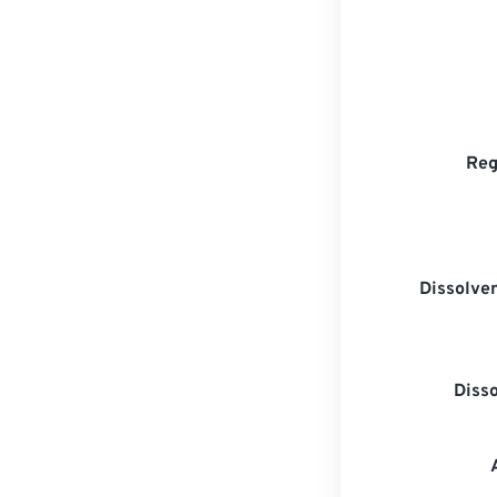
Reg
Dissolven
Diss