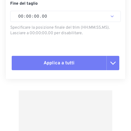
Fine del taglio
00
:
00
:
00
.
00
Specificare la posizione finale del trim (HH:MM:SS.MS).
Lasciare a 00:00:00.00 per disabilitare.
Applica a tutti
Reimposta tutte le opzioni
Applica da preimpostazione
Salva come predefinito