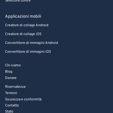
Selettore colore
78
78
79
79
Applicazioni mobili
80
80
Creatore di collage Android
81
81
Creatore di collage iOS
82
82
Convertitore di immagini Android
83
83
Convertitore di immagini iOS
84
84
85
85
Chi siamo
86
86
Blog
Donare
87
87
Riservatezza
88
88
Termini
89
89
Sicurezza e conformità
90
90
Contatto
Stato