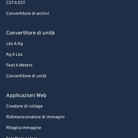
CST A EST
65
65
Convertitore di archivi
66
66
67
67
Convertitore di unità
68
68
Lbs A Kg
69
69
Kg A Lbs
70
70
Feet A Meters
71
71
Convertitore di unità
72
72
73
73
Applicazioni Web
74
74
Creatore di collage
75
75
Ridimensionatore di immagini
76
76
Ritaglia immagine
77
77