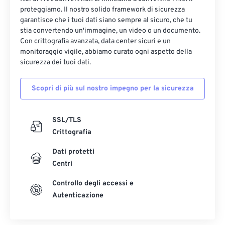
12
12
12
12
12
12
12
12
proteggiamo. Il nostro solido framework di sicurezza
13
13
13
13
13
13
13
13
garantisce che i tuoi dati siano sempre al sicuro, che tu
stia convertendo un'immagine, un video o un documento.
14
14
14
14
14
14
14
14
Con crittografia avanzata, data center sicuri e un
monitoraggio vigile, abbiamo curato ogni aspetto della
15
15
15
15
15
15
15
15
sicurezza dei tuoi dati.
16
16
16
16
16
16
16
16
17
17
17
17
17
17
17
17
Scopri di più sul nostro impegno per la sicurezza
18
18
18
18
18
18
18
18
SSL/TLS
19
19
19
19
19
19
19
19
Crittografia
20
20
20
20
20
20
20
20
Dati protetti
21
21
21
21
21
21
21
21
Centri
22
22
22
22
22
22
22
22
Controllo degli accessi e
23
23
23
23
23
23
23
23
Autenticazione
24
24
24
24
24
24
25
25
25
25
25
25