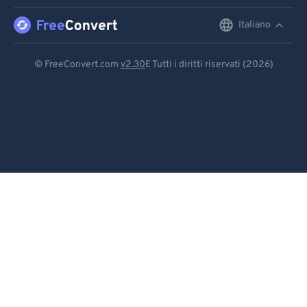
91
91
92
92
Italiano
English
93
93
Deutsch
© FreeConvert.com
v2.30
E Tutti i diritti riservati (2026)
94
94
Español
95
95
Français
96
96
Português
97
97
98
98
Italiano
99
99
Dutch
日本語
简体中文
繁體中文