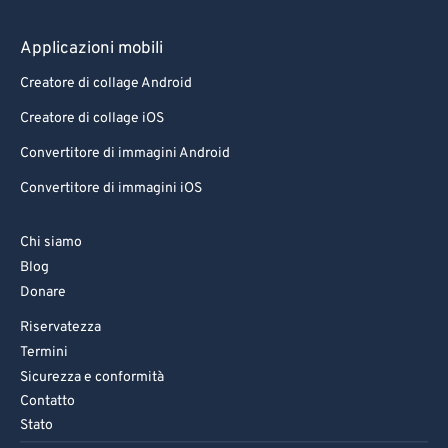
83
83
84
84
Applicazioni mobili
85
85
Creatore di collage Android
86
86
Creatore di collage iOS
87
87
Convertitore di immagini Android
88
88
Convertitore di immagini iOS
89
89
Chi siamo
90
90
Blog
91
91
Donare
92
92
Riservatezza
93
93
Termini
Sicurezza e conformità
94
94
Contatto
95
95
Stato