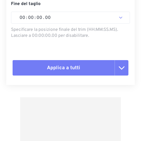
Fine del taglio
00
:
00
:
00
.
00
Specificare la posizione finale del trim (HH:MM:SS.MS).
Lasciare a 00:00:00.00 per disabilitare.
Applica a tutti
Reimposta tutte le opzioni
Applica da preimpostazione
Salva come predefinito