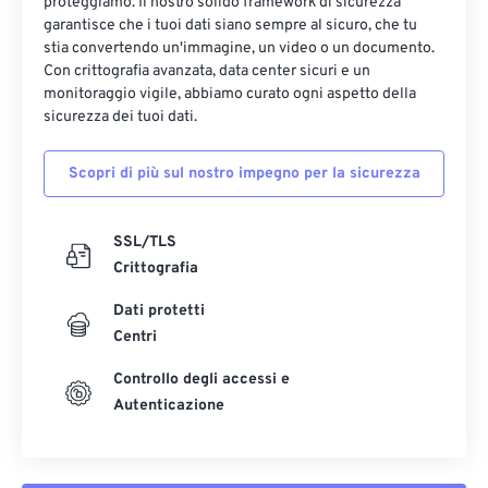
17
17
17
17
17
17
17
17
proteggiamo. Il nostro solido framework di sicurezza
garantisce che i tuoi dati siano sempre al sicuro, che tu
18
18
18
18
18
18
18
18
stia convertendo un'immagine, un video o un documento.
Con crittografia avanzata, data center sicuri e un
19
19
19
19
19
19
19
19
monitoraggio vigile, abbiamo curato ogni aspetto della
20
20
20
20
20
20
20
20
sicurezza dei tuoi dati.
21
21
21
21
21
21
21
21
Scopri di più sul nostro impegno per la sicurezza
22
22
22
22
22
22
22
22
23
23
23
23
23
23
23
23
SSL/TLS
24
24
24
24
24
24
Crittografia
25
25
25
25
25
25
Dati protetti
26
26
26
26
26
26
Centri
27
27
27
27
27
27
Controllo degli accessi e
Autenticazione
28
28
28
28
28
28
29
29
29
29
29
29
30
30
30
30
30
30