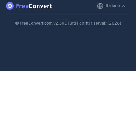
96
96
Italiano
English
97
97
Deutsch
98
98
© FreeConvert.com
v2.30
E Tutti i diritti riservati (2026)
99
99
Español
Français
Português
Italiano
Dutch
日本語
简体中文
繁體中文
한국어