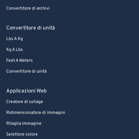
70
70
Convertitore di archivi
71
71
72
72
Convertitore di unità
73
73
Lbs A Kg
74
74
Kg A Lbs
75
75
Feet A Meters
76
76
Convertitore di unità
77
77
78
78
Applicazioni Web
79
79
Creatore di collage
80
80
Ridimensionatore di immagini
81
81
Ritaglia immagine
82
82
Selettore colore