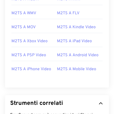
M2TS A WMV
M2TS A FLV
M2TS A MOV
M2TS A Kindle Video
M2TS A Xbox Video
M2TS A iPad Video
M2TS A PSP Video
M2TS A Android Video
00
00
00
00
00
00
00
00
M2TS A iPhone Video
M2TS A Mobile Video
00
00
00
00
00
00
00
00
01
01
01
01
01
01
01
01
02
02
02
02
02
02
02
02
Strumenti correlati
03
03
03
03
03
03
03
03