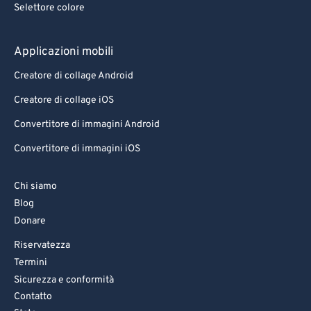
Selettore colore
83
83
84
84
Applicazioni mobili
85
85
Creatore di collage Android
86
86
Creatore di collage iOS
87
87
Convertitore di immagini Android
88
88
Convertitore di immagini iOS
89
89
90
90
Chi siamo
Blog
91
91
Donare
92
92
Riservatezza
93
93
Termini
94
94
Sicurezza e conformità
Contatto
95
95