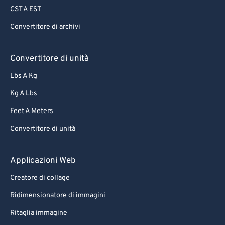
CST A EST
70
70
Convertitore di archivi
71
71
72
72
Convertitore di unità
73
73
Lbs A Kg
74
74
Kg A Lbs
75
75
Feet A Meters
76
76
Convertitore di unità
77
77
78
78
Applicazioni Web
79
79
Creatore di collage
80
80
Ridimensionatore di immagini
81
81
Ritaglia immagine
82
82