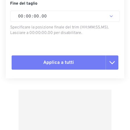
Fine del taglio
00
:
00
:
00
.
00
Specificare la posizione finale del trim (HH:MM:SS.MS).
Lasciare a 00:00:00.00 per disabilitare.
Applica a tutti
Reimposta tutte le opzioni
Applica da preimpostazione
Salva come predefinito