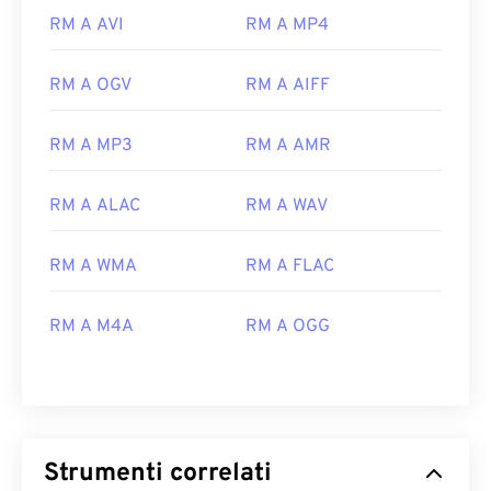
RM A AVI
RM A MP4
RM A OGV
RM A AIFF
RM A MP3
RM A AMR
RM A ALAC
RM A WAV
RM A WMA
RM A FLAC
00
00
00
00
00
00
00
00
RM A M4A
RM A OGG
00
00
00
00
00
00
00
00
01
01
01
01
01
01
01
01
02
02
02
02
02
02
02
02
Strumenti correlati
03
03
03
03
03
03
03
03