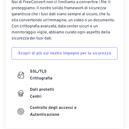
Noi di FreeConvert non ci limitiamo a convertire i file: li
17
17
17
17
17
17
17
17
proteggiamo. Il nostro solido framework di sicurezza
garantisce che i tuoi dati siano sempre al sicuro, che tu
18
18
18
18
18
18
18
18
stia convertendo un'immagine, un video o un documento.
19
19
19
19
19
19
19
19
Con crittografia avanzata, data center sicuri e un
monitoraggio vigile, abbiamo curato ogni aspetto della
20
20
20
20
20
20
20
20
sicurezza dei tuoi dati.
21
21
21
21
21
21
21
21
Scopri di più sul nostro impegno per la sicurezza
22
22
22
22
22
22
22
22
23
23
23
23
23
23
23
23
SSL/TLS
24
24
24
24
24
24
Crittografia
25
25
25
25
25
25
Dati protetti
26
26
26
26
26
26
Centri
27
27
27
27
27
27
Controllo degli accessi e
28
28
28
28
28
28
Autenticazione
29
29
29
29
29
29