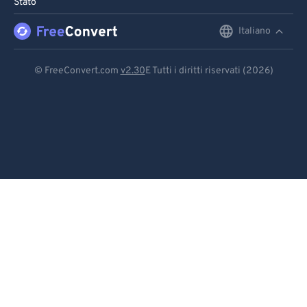
Stato
96
96
Italiano
English
97
97
98
98
Deutsch
© FreeConvert.com
v2.30
E Tutti i diritti riservati (2026)
99
99
Español
Français
Português
Italiano
Dutch
日本語
简体中文
繁體中文