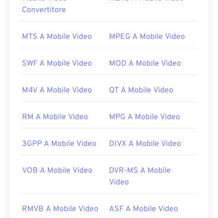
tramite
Convertitore
MPV Player
.
Se il doppio clic non funziona, prova ad aprire il file
MTS A Mobile Video
MPEG A Mobile Video
utilizzando uno dei seguenti metodi. Su Windows,
associa l'applicazione corretta al file seguendo
queste
istruzioni
. Potrebbe anche essere utile
SWF A Mobile Video
MOD A Mobile Video
rinominare il file con estensione MPG. Altri lettori
che potrebbero funzionare sono
VLC media player
,
M4V A Mobile Video
QT A Mobile Video
Eltima Elmedia Player
,
Microsoft Windows Media
Player
,
CyberLink PowerDVD 17
o
PentaLoop
RM A Mobile Video
MPG A Mobile Video
PlayerXtreme Media Player
.
Sviluppato da:
MPlayer e Mplayer2 Developers
3GPP A Mobile Video
DIVX A Mobile Video
Community
Versione iniziale:
2013
VOB A Mobile Video
DVR-MS A Mobile
Link utili:
Video
https://en.wikipedia.org/wiki/Mpv_(lettore_multimediale
RMVB A Mobile Video
ASF A Mobile Video
https://mpv.io/