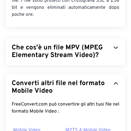
file. I file sono protetti con crittografia SSL a 256
bit e vengono eliminati automaticamente dopo
poche ore.
Che cos'è un file MPV (MPEG
Elementary Stream Video)?
MPEG Elementary Stream Video (MPV) è un
software di riproduzione multimediale gratuito e
Converti altri file nel formato
open source che funziona su tutte le piattaforme,
incluso
Mobile Video
Android
. La sua caratteristica distintiva è
un controller su schermo (
OSC
) gestito tramite
mouse.
FreeConvert.com può convertire gli altri tuoi file nel
formato Mobile Video :
Come aprire un file MPV?
Il modo migliore per riprodurre un file MPV è
Mobile Video
M2TS A Mobile Video