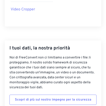
22
22
22
22
22
22
22
22
Video Cropper
23
23
23
23
23
23
23
23
24
24
24
24
24
24
25
25
25
25
25
25
26
26
26
26
26
26
27
27
27
27
27
27
I tuoi dati, la nostra priorità
28
28
28
28
28
28
Noi di FreeConvert non ci limitiamo a convertire i file: li
29
29
29
29
29
29
proteggiamo. Il nostro solido framework di sicurezza
garantisce che i tuoi dati siano sempre al sicuro, che tu
30
30
30
30
30
30
stia convertendo un'immagine, un video o un documento.
31
31
31
31
31
31
Con crittografia avanzata, data center sicuri e un
monitoraggio vigile, abbiamo curato ogni aspetto della
32
32
32
32
32
32
sicurezza dei tuoi dati.
33
33
33
33
33
33
Scopri di più sul nostro impegno per la sicurezza
34
34
34
34
34
34