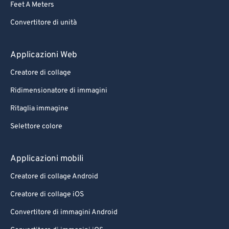
Feet A Meters
88
88
Convertitore di unità
89
89
90
90
Applicazioni Web
91
91
Creatore di collage
92
92
Ridimensionatore di immagini
93
93
Ritaglia immagine
94
94
Selettore colore
95
95
96
96
Applicazioni mobili
97
97
Creatore di collage Android
98
98
Creatore di collage iOS
99
99
Convertitore di immagini Android