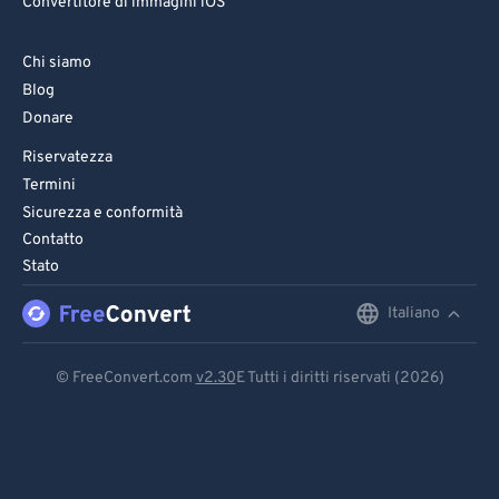
Convertitore di immagini iOS
Chi siamo
Blog
Donare
Riservatezza
Termini
Sicurezza e conformità
Contatto
Stato
Italiano
English
Deutsch
© FreeConvert.com
v2.30
E Tutti i diritti riservati (2026)
Español
Français
Português