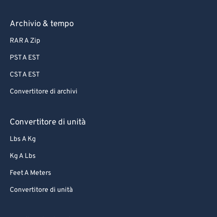
72
72
Archivio & tempo
73
73
RAR A Zip
74
74
PST A EST
75
75
CST A EST
76
76
Convertitore di archivi
77
77
78
78
Convertitore di unità
79
79
Lbs A Kg
80
80
Kg A Lbs
81
81
Feet A Meters
82
82
Convertitore di unità
83
83
84
84