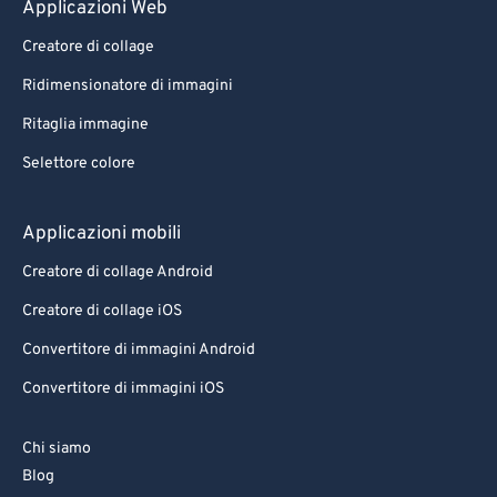
Applicazioni Web
85
85
Creatore di collage
86
86
Ridimensionatore di immagini
87
87
Ritaglia immagine
88
88
Selettore colore
89
89
90
90
Applicazioni mobili
91
91
Creatore di collage Android
92
92
Creatore di collage iOS
93
93
Convertitore di immagini Android
94
94
Convertitore di immagini iOS
95
95
96
96
Chi siamo
97
97
Blog