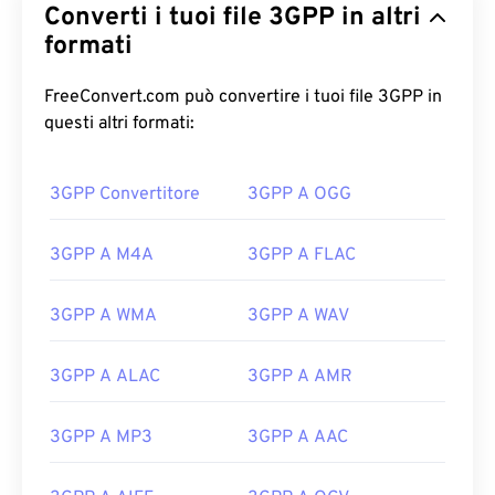
Converti i tuoi file 3GPP in altri
formati
FreeConvert.com può convertire i tuoi file 3GPP in
questi altri formati:
3GPP Convertitore
3GPP A OGG
00
00
00
00
00
00
00
00
3GPP A M4A
3GPP A FLAC
00
00
00
00
00
00
00
00
3GPP A WMA
3GPP A WAV
01
01
01
01
01
01
01
01
02
02
02
02
02
02
02
02
3GPP A ALAC
3GPP A AMR
03
03
03
03
03
03
03
03
3GPP A MP3
3GPP A AAC
04
04
04
04
04
04
04
04
05
05
05
05
05
05
05
05