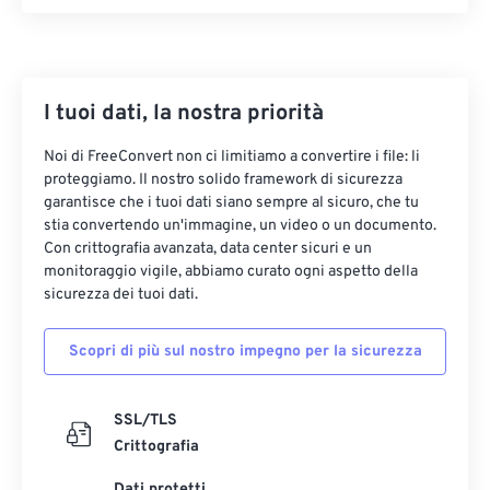
19
19
19
19
19
19
19
19
20
20
20
20
20
20
20
20
21
21
21
21
21
21
21
21
I tuoi dati, la nostra priorità
22
22
22
22
22
22
22
22
Noi di FreeConvert non ci limitiamo a convertire i file: li
23
23
23
23
23
23
23
23
proteggiamo. Il nostro solido framework di sicurezza
24
24
24
24
24
24
garantisce che i tuoi dati siano sempre al sicuro, che tu
stia convertendo un'immagine, un video o un documento.
25
25
25
25
25
25
Con crittografia avanzata, data center sicuri e un
monitoraggio vigile, abbiamo curato ogni aspetto della
26
26
26
26
26
26
sicurezza dei tuoi dati.
27
27
27
27
27
27
28
28
28
28
28
28
Scopri di più sul nostro impegno per la sicurezza
29
29
29
29
29
29
SSL/TLS
30
30
30
30
30
30
Crittografia
31
31
31
31
31
31
Dati protetti