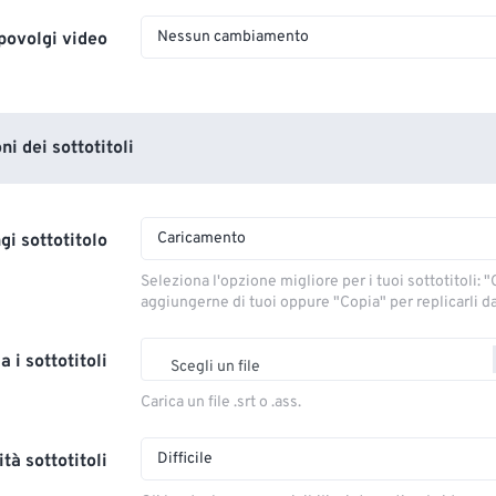
Nessun cambiamento
povolgi video
i dei sottotitoli
Caricamento
gi sottotitolo
Seleziona l'opzione migliore per i tuoi sottotitoli: "C
aggiungerne di tuoi oppure "Copia" per replicarli dal
a i sottotitoli
Scegli un file
Carica un file .srt o .ass.
Difficile
tà sottotitoli