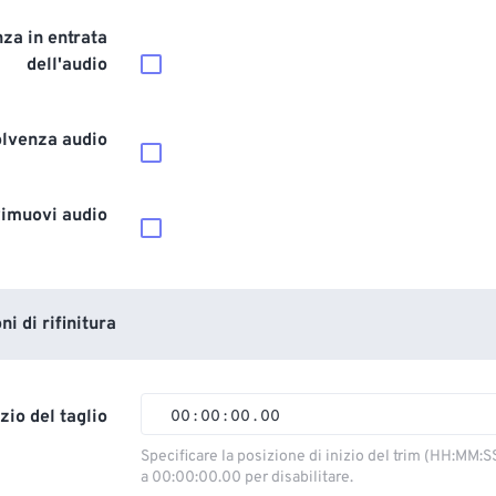
za in entrata
dell'audio
olvenza audio
imuovi audio
i di rifinitura
izio del taglio
00
:
00
:
00
.
00
00
00
00
00
Specificare la posizione di inizio del trim (HH:MM:S
a 00:00:00.00 per disabilitare.
01
01
01
01