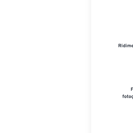
Ridime
foto