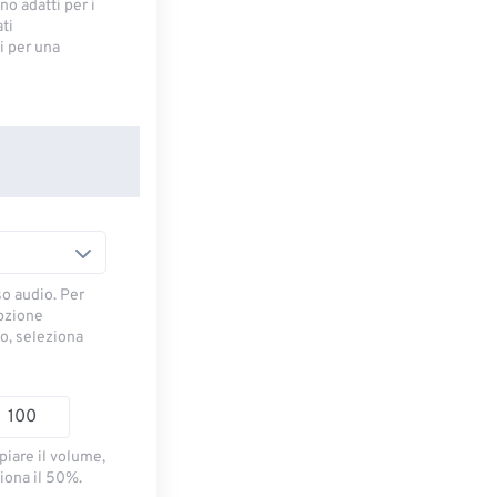
no adatti per i
ti
 ​​per una
so audio. Per
opzione
io, seleziona
piare il volume,
iona il 50%.