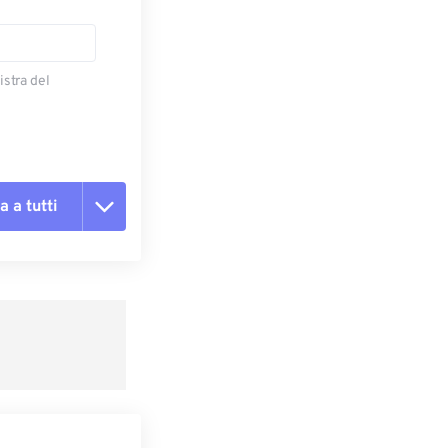
istra del
a a tutti
te le opzioni
reimpostazione
redefinito