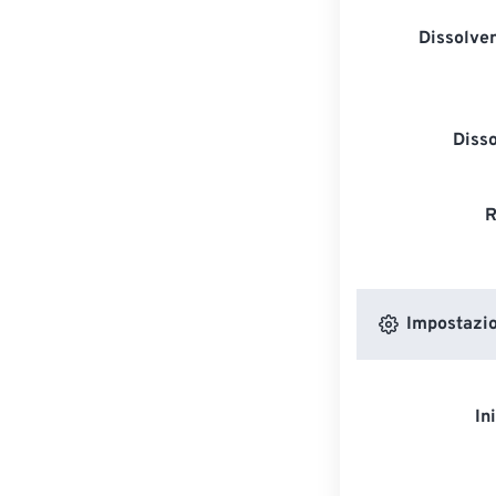
Dissolven
Diss
R
Impostazion
In