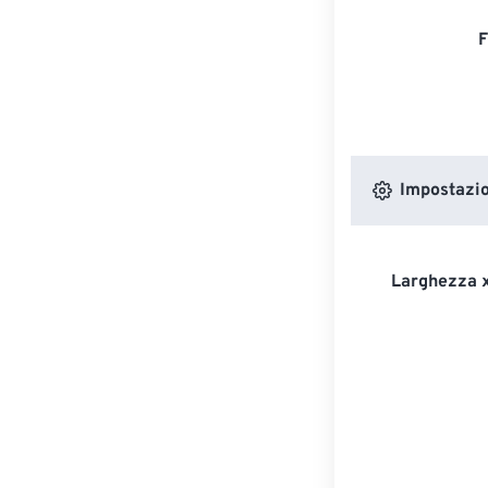
F
Impostazion
Larghezza x