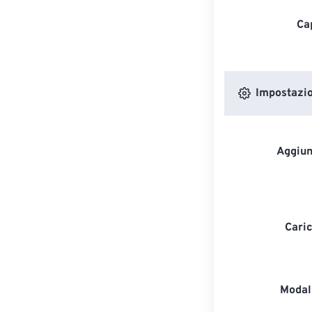
Ca
Impostazion
Aggiun
Caric
Modali