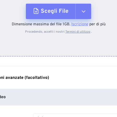
Scegli File
Dimensione massima del file 1GB.
Iscrizione
per di più
Dal dispositivo
Procedendo, accetti i nostri
Termini di utilizzo
.
Da Dropbox
Da Google Drive
ni avanzate (facoltativo)
Da OneDrive
deo
Dall'URL