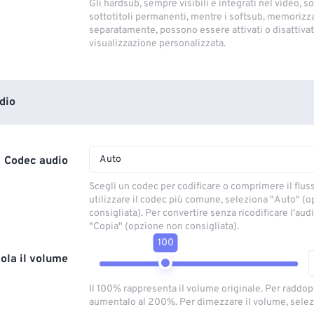
Gli hardsub, sempre visibili e integrati nel video, so
sottotitoli permanenti, mentre i softsub, memorizza
separatamente, possono essere attivati ​​o disattivati
visualizzazione personalizzata.
dio
Auto
Codec audio
Scegli un codec per codificare o comprimere il flus
utilizzare il codec più comune, seleziona "Auto" (
consigliata). Per convertire senza ricodificare l'aud
"Copia" (opzione non consigliata).
100
ola il volume
Il 100% rappresenta il volume originale. Per raddop
aumentalo al 200%. Per dimezzare il volume, selez