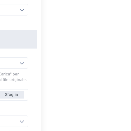
arica" ​​per
 file originale.
Sfoglia