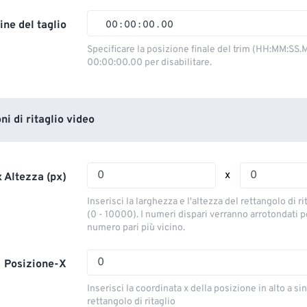
02
02
02
02
ine del taglio
00
:
00
:
00
.
00
03
03
03
03
00
00
00
00
Specificare la posizione finale del trim (HH:MM:SS.M
00:00:00.00 per disabilitare.
04
04
04
04
01
01
01
01
05
05
05
05
02
02
02
02
06
06
06
06
03
03
03
03
i di ritaglio video
07
07
07
07
04
04
04
04
08
08
08
08
05
05
05
05
x
 Altezza (px)
09
09
09
09
06
06
06
06
Inserisci la larghezza e l'altezza del rettangolo di ri
10
10
10
10
07
07
07
07
(0 - 10000). I numeri dispari verranno arrotondati pe
numero pari più vicino.
11
11
11
11
08
08
08
08
12
12
12
12
09
09
09
09
Posizione-X
13
13
13
13
10
10
10
10
Inserisci la coordinata x della posizione in alto a sin
14
14
14
14
rettangolo di ritaglio
11
11
11
11