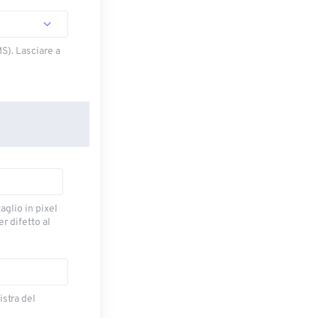
S). Lasciare a
taglio in pixel
r difetto al
istra del