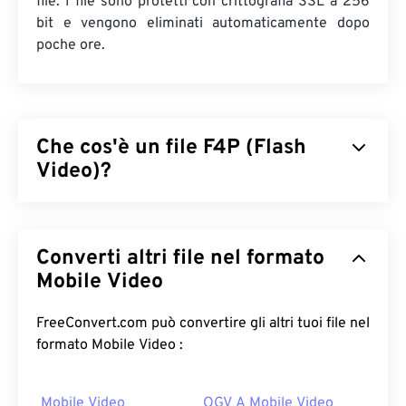
file. I file sono protetti con crittografia SSL a 256
bit e vengono eliminati automaticamente dopo
poche ore.
Che cos'è un file F4P (Flash
Video)?
F4P è un formato contenitore onnipresente,
spesso definito "
Flash Video
". Comprime i file
Converti altri file nel formato
multimediali con un
codec
e ne facilita la
distribuzione in streaming audio e video su
Mobile Video
Internet. A parte una differenza, F4P è lo stesso
formato di F4V, con la differenza che i file F4P sono
FreeConvert.com può convertire gli altri tuoi file nel
protetti da
Digital Rights Management (DRM)
.
formato Mobile Video :
Come aprire un file F4P?
Mobile Video
OGV A Mobile Video