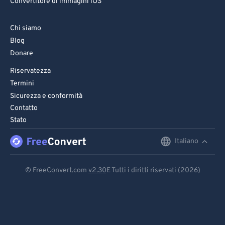
Convertitore di immagini iOS
Chi siamo
Blog
Donare
Riservatezza
Termini
Sicurezza e conformità
Contatto
Stato
Italiano
English
Deutsch
© FreeConvert.com
v2.30
E Tutti i diritti riservati (2026)
Español
Français
Português