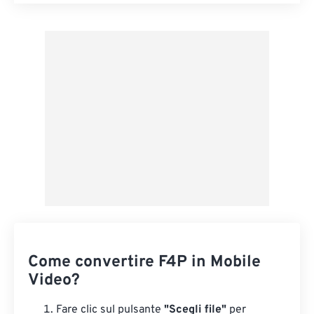
Reimposta tutte le opzioni
Applica da preimpostazione
Salva come predefinito
Come convertire F4P in Mobile
Video?
Fare clic sul pulsante
"Scegli file"
per