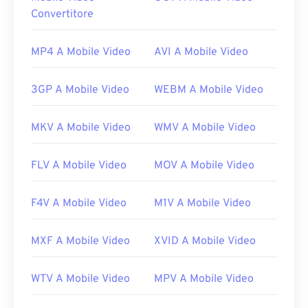
Sulla maggior parte delle piattaforme, i file F4P si
Convertitore
aprono con
Adobe Flash Player
per impostazione
predefinita. Su Microsoft Windows,
Adobe AIR
MP4 A Mobile Video
AVI A Mobile Video
potrebbe essere il lettore predefinito. Per risultati
garantiti su Mac OS X e Linux/Unix, apri i file F4P
3GP A Mobile Video
WEBM A Mobile Video
con
VLC Media Player
.
È importante sapere che
i dispositivi Apple iOS
MKV A Mobile Video
WMV A Mobile Video
non supportano il plugin Adobe Flash Player.
Tuttavia,
Puffin Web Browser
è un'opzione gratuita
FLV A Mobile Video
MOV A Mobile Video
che può aggirare le restrizioni di iOS. Ricorda
sempre che la "P" in F4P sta per "protetto".
F4V A Mobile Video
M1V A Mobile Video
Sviluppato da:
Adobe
Versione iniziale:
2007
MXF A Mobile Video
XVID A Mobile Video
Link utili:
WTV A Mobile Video
MPV A Mobile Video
https://en.wikipedia.org/wiki/Flash_Video
https://www.iso.org/standard/68960.html