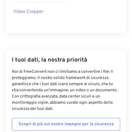
22
22
22
22
22
22
22
22
Video Cropper
23
23
23
23
23
23
23
23
24
24
24
24
24
24
25
25
25
25
25
25
26
26
26
26
26
26
27
27
27
27
27
27
I tuoi dati, la nostra priorità
28
28
28
28
28
28
Noi di FreeConvert non ci limitiamo a convertire i file: li
29
29
29
29
29
29
proteggiamo. Il nostro solido framework di sicurezza
garantisce che i tuoi dati siano sempre al sicuro, che tu
30
30
30
30
30
30
stia convertendo un'immagine, un video o un documento.
31
31
31
31
31
31
Con crittografia avanzata, data center sicuri e un
monitoraggio vigile, abbiamo curato ogni aspetto della
32
32
32
32
32
32
sicurezza dei tuoi dati.
33
33
33
33
33
33
Scopri di più sul nostro impegno per la sicurezza
34
34
34
34
34
34