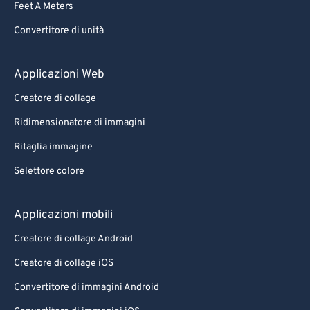
Feet A Meters
88
88
Convertitore di unità
89
89
90
90
Applicazioni Web
91
91
Creatore di collage
92
92
Ridimensionatore di immagini
93
93
Ritaglia immagine
94
94
Selettore colore
95
95
96
96
Applicazioni mobili
97
97
Creatore di collage Android
98
98
Creatore di collage iOS
99
99
Convertitore di immagini Android