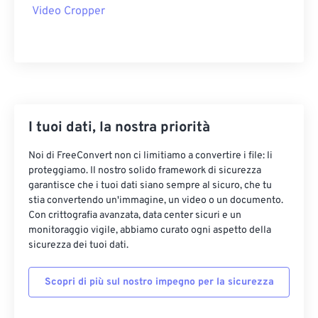
22
22
22
22
22
22
22
22
Video Cropper
23
23
23
23
23
23
23
23
24
24
24
24
24
24
25
25
25
25
25
25
26
26
26
26
26
26
27
27
27
27
27
27
I tuoi dati, la nostra priorità
28
28
28
28
28
28
Noi di FreeConvert non ci limitiamo a convertire i file: li
proteggiamo. Il nostro solido framework di sicurezza
29
29
29
29
29
29
garantisce che i tuoi dati siano sempre al sicuro, che tu
30
30
30
30
30
30
stia convertendo un'immagine, un video o un documento.
Con crittografia avanzata, data center sicuri e un
31
31
31
31
31
31
monitoraggio vigile, abbiamo curato ogni aspetto della
32
32
32
32
32
32
sicurezza dei tuoi dati.
33
33
33
33
33
33
Scopri di più sul nostro impegno per la sicurezza
34
34
34
34
34
34
35
35
35
35
35
35