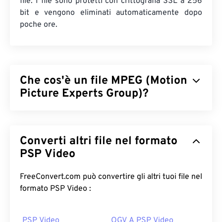
file. I file sono protetti con crittografia SSL a 256
bit e vengono eliminati automaticamente dopo
poche ore.
Che cos'è un file MPEG (Motion
Picture Experts Group)?
Motion Picture Experts Group (MPEG) è una
famiglia
di formati di file video digitali, nonché il
Converti altri file nel formato
nome dell'organizzazione che ne ha sviluppato gli
standard. Il formato utilizza una compressione
PSP Video
sofisticata tramite
codec
, producendo file di
piccole dimensioni ma di qualità relativamente
FreeConvert.com può convertire gli altri tuoi file nel
buona. L'estensione MPEG è strettamente
formato PSP Video :
associata al formato
MPEG-1
.
PSP Video
OGV A PSP Video