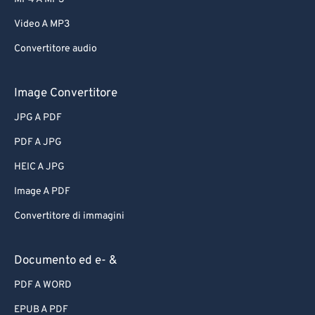
62
62
Video A MP3
63
63
Convertitore audio
64
64
65
65
Image Convertitore
66
66
JPG A PDF
67
67
PDF A JPG
68
68
HEIC A JPG
69
69
Image A PDF
70
70
Convertitore di immagini
71
71
72
72
Documento ed e- &
73
73
PDF A WORD
74
74
EPUB A PDF