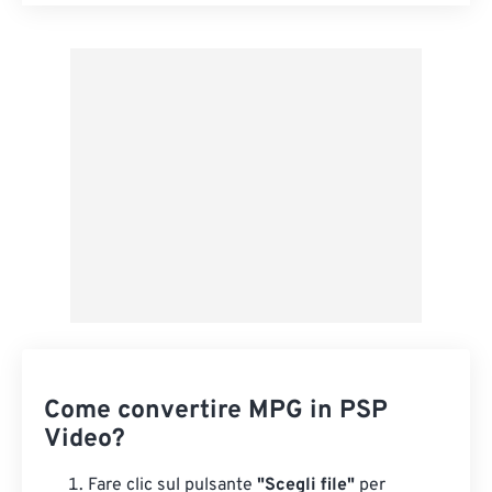
Reimposta tutte le opzioni
Applica da preimpostazione
Salva come predefinito
Come convertire MPG in PSP
Video?
Fare clic sul pulsante
"Scegli file"
per