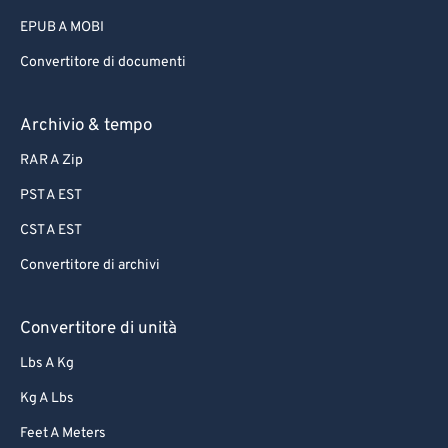
75
75
EPUB A MOBI
76
76
Convertitore di documenti
77
77
78
78
Archivio & tempo
79
79
RAR A Zip
80
80
PST A EST
81
81
CST A EST
82
82
Convertitore di archivi
83
83
84
84
Convertitore di unità
85
85
Lbs A Kg
86
86
Kg A Lbs
87
87
Feet A Meters