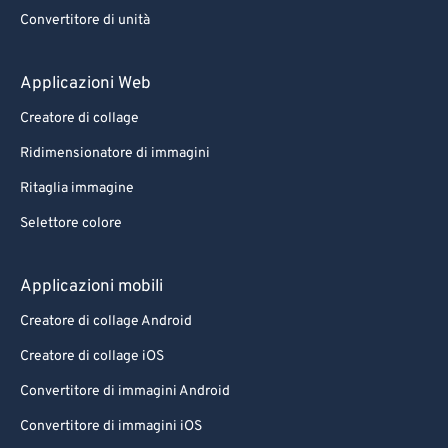
88
88
Convertitore di unità
89
89
90
90
Applicazioni Web
91
91
Creatore di collage
92
92
Ridimensionatore di immagini
93
93
Ritaglia immagine
94
94
Selettore colore
95
95
96
96
Applicazioni mobili
97
97
Creatore di collage Android
98
98
Creatore di collage iOS
99
99
Convertitore di immagini Android
Convertitore di immagini iOS