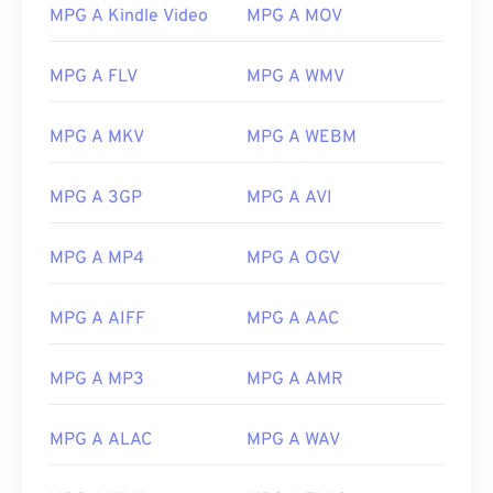
MPG A Kindle Video
MPG A MOV
MPG A FLV
MPG A WMV
00
00
00
00
00
00
00
00
MPG A MKV
MPG A WEBM
00
00
00
00
00
00
00
00
MPG A 3GP
MPG A AVI
01
01
01
01
01
01
01
01
02
02
02
02
02
02
02
02
MPG A MP4
MPG A OGV
03
03
03
03
03
03
03
03
04
04
04
04
04
04
04
04
MPG A AIFF
MPG A AAC
05
05
05
05
05
05
05
05
MPG A MP3
MPG A AMR
06
06
06
06
06
06
06
06
07
07
07
07
07
07
07
07
MPG A ALAC
MPG A WAV
08
08
08
08
08
08
08
08