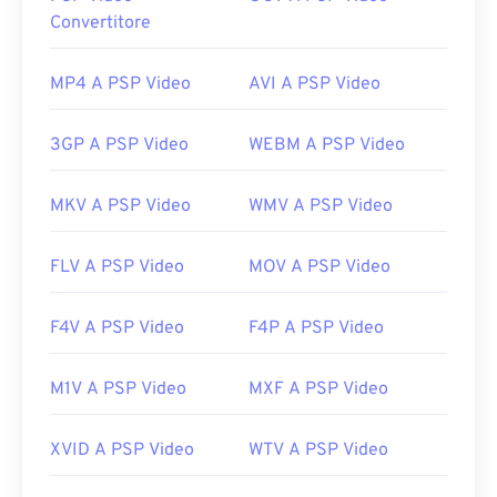
Come aprire un file MPEG?
Convertitore
I file MPEG si aprono quasi sempre nel lettore
video predefinito del sistema operativo. Su
MP4 A PSP Video
AVI A PSP Video
Windows, si aprono in
Windows Media Player
. Su
Mac, si aprono in
QuickTime
. Non supportano
3GP A PSP Video
WEBM A PSP Video
capitoli, didascalie, sottotitoli, tag di metadati o
menu. Possono essere trasmessi in streaming su
MKV A PSP Video
WMV A PSP Video
Internet o riprodotti su un lettore hardware.
A volte, l'apertura di un file MPEG richiede l'utilizzo
FLV A PSP Video
MOV A PSP Video
di software di terze parti, ad esempio quando il file
contiene un video MPEG-2. In questo caso, scarica
un decoder video MPEG-2 (DVD decoder pack). Se
F4V A PSP Video
F4P A PSP Video
nessun altro metodo funziona, prova
VLC media
player
.
M1V A PSP Video
MXF A PSP Video
Sviluppato da:
Motion Picture Experts Group
(MPEG)
XVID A PSP Video
WTV A PSP Video
Uscita iniziale:
1988