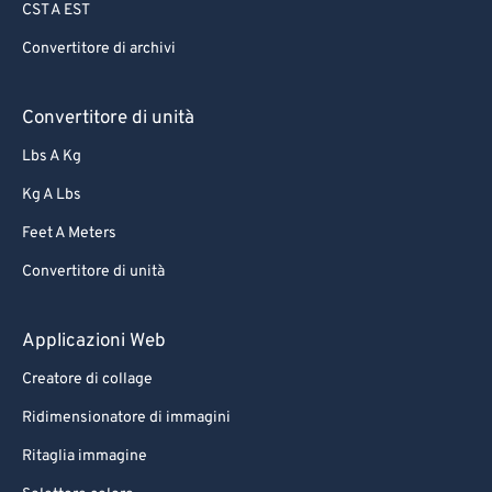
CST A EST
65
65
Convertitore di archivi
66
66
67
67
Convertitore di unità
68
68
Lbs A Kg
69
69
Kg A Lbs
70
70
Feet A Meters
71
71
Convertitore di unità
72
72
73
73
Applicazioni Web
74
74
Creatore di collage
75
75
Ridimensionatore di immagini
76
76
Ritaglia immagine
77
77