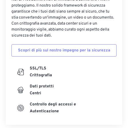
12
12
12
12
12
12
12
12
proteggiamo. Il nostro solido framework di sicurezza
13
13
13
13
13
13
13
13
garantisce che i tuoi dati siano sempre al sicuro, che tu
stia convertendo un'immagine, un video o un documento.
14
14
14
14
14
14
14
14
Con crittografia avanzata, data center sicuri e un
monitoraggio vigile, abbiamo curato ogni aspetto della
15
15
15
15
15
15
15
15
sicurezza dei tuoi dati.
16
16
16
16
16
16
16
16
17
17
17
17
17
17
17
17
Scopri di più sul nostro impegno per la sicurezza
18
18
18
18
18
18
18
18
SSL/TLS
19
19
19
19
19
19
19
19
Crittografia
20
20
20
20
20
20
20
20
Dati protetti
21
21
21
21
21
21
21
21
Centri
22
22
22
22
22
22
22
22
Controllo degli accessi e
23
23
23
23
23
23
23
23
Autenticazione
24
24
24
24
24
24
25
25
25
25
25
25