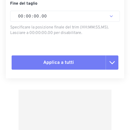
Fine del taglio
00
:
00
:
00
.
00
Specificare la posizione finale del trim (HH:MM:SS.MS).
Lasciare a 00:00:00.00 per disabilitare.
Applica a tutti
Reimposta tutte le opzioni
Applica da preimpostazione
Salva come predefinito