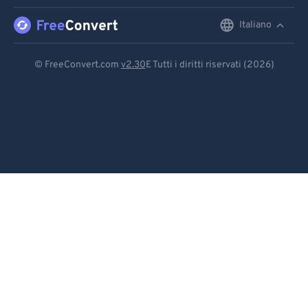
91
91
92
92
Italiano
English
93
93
Deutsch
© FreeConvert.com
v2.30
E Tutti i diritti riservati (2026)
94
94
Español
95
95
Français
96
96
Português
97
97
98
98
Italiano
99
99
Dutch
日本語
简体中文
繁體中文