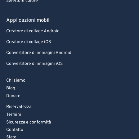
Selettore colore
78
78
79
79
Applicazioni mobili
80
80
Creatore di collage Android
81
81
Creatore di collage iOS
82
82
Convertitore di immagini Android
83
83
Convertitore di immagini iOS
84
84
85
85
Chi siamo
86
86
Blog
Donare
87
87
Riservatezza
88
88
Termini
89
89
Sicurezza e conformità
90
90
Contatto
Stato