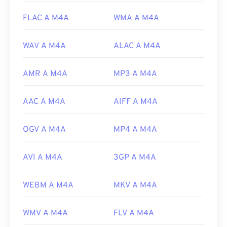
https://www.loc.gov/preservation/digital/formats/fdd/
FLAC A M4A
WMA A M4A
WAV A M4A
ALAC A M4A
AMR A M4A
MP3 A M4A
AAC A M4A
AIFF A M4A
OGV A M4A
MP4 A M4A
AVI A M4A
3GP A M4A
WEBM A M4A
MKV A M4A
WMV A M4A
FLV A M4A