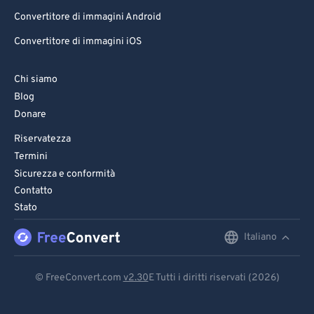
81
81
Convertitore di immagini Android
82
82
Convertitore di immagini iOS
83
83
Chi siamo
84
84
Blog
85
85
Donare
86
86
Riservatezza
87
87
Termini
Sicurezza e conformità
88
88
Contatto
89
89
Stato
90
90
Italiano
English
91
91
Deutsch
92
92
© FreeConvert.com
v2.30
E Tutti i diritti riservati (2026)
Español
93
93