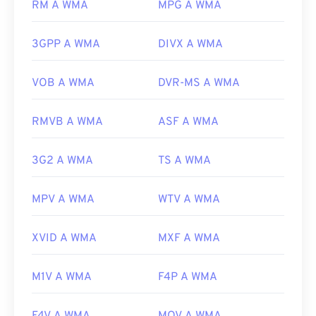
RM A WMA
MPG A WMA
Altri programmi che possono aprire i file WMA
includono
VLC Media Player
e
UltraMixer
. Per i
dispositivi mobili, prova
OverDrive Media Console
,
3GPP A WMA
DIVX A WMA
che ha versioni separate per
Apple iOS
,
Google
Android
e
Windows Phone/Windows 10 Mobile
.
VOB A WMA
DVR-MS A WMA
Sviluppato da:
Microsoft
RMVB A WMA
ASF A WMA
Versione iniziale:
1999
Link utili:
3G2 A WMA
TS A WMA
https://en.wikipedia.org/wiki/Windows_Media_Audio
https://docs.microsoft.com/en-
MPV A WMA
WTV A WMA
us/windows/desktop/medfound/windows-media-
codecs
XVID A WMA
MXF A WMA
M1V A WMA
F4P A WMA