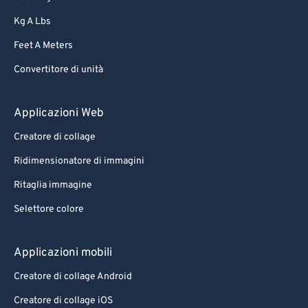
68
68
Kg A Lbs
69
69
Feet A Meters
70
70
Convertitore di unità
71
71
72
72
Applicazioni Web
73
73
Creatore di collage
74
74
Ridimensionatore di immagini
75
75
Ritaglia immagine
76
76
Selettore colore
77
77
78
78
Applicazioni mobili
79
79
Creatore di collage Android
80
80
Creatore di collage iOS