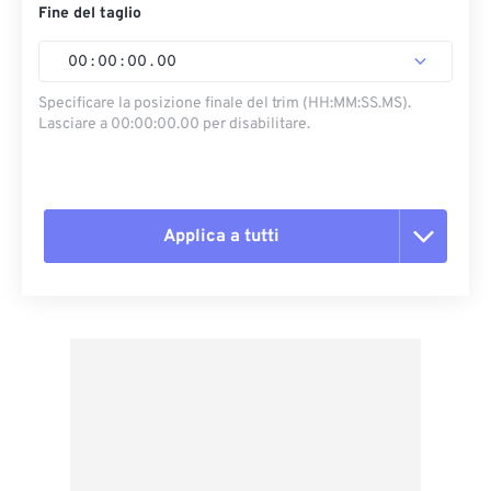
Fine del taglio
00
:
00
:
00
.
00
Specificare la posizione finale del trim (HH:MM:SS.MS).
Lasciare a 00:00:00.00 per disabilitare.
Applica a tutti
Reimposta tutte le opzioni
Applica da preimpostazione
Salva come predefinito