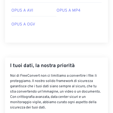
02
02
02
02
02
02
02
02
OPUS A AVI
OPUS A MP4
03
03
03
03
03
03
03
03
04
04
04
04
04
04
04
04
OPUS A OGV
05
05
05
05
05
05
05
05
06
06
06
06
06
06
06
06
07
07
07
07
07
07
07
07
08
08
08
08
08
08
08
08
09
09
09
09
09
09
09
09
I tuoi dati, la nostra priorità
10
10
10
10
10
10
10
10
Noi di FreeConvert non ci limitiamo a convertire i file: li
proteggiamo. Il nostro solido framework di sicurezza
11
11
11
11
11
11
11
11
garantisce che i tuoi dati siano sempre al sicuro, che tu
12
12
12
12
12
12
12
12
stia convertendo un'immagine, un video o un documento.
Con crittografia avanzata, data center sicuri e un
13
13
13
13
13
13
13
13
monitoraggio vigile, abbiamo curato ogni aspetto della
14
14
14
14
14
14
14
14
sicurezza dei tuoi dati.