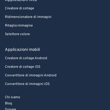
Applicazioni Web
76
76
Creatore di collage
77
77
Ridimensionatore di immagini
78
78
Ritaglia immagine
79
79
Selettore colore
80
80
81
81
Applicazioni mobili
82
82
Creatore di collage Android
83
83
Creatore di collage iOS
84
84
Convertitore di immagini Android
85
85
Convertitore di immagini iOS
86
86
Chi siamo
87
87
Blog
88
88
Donare