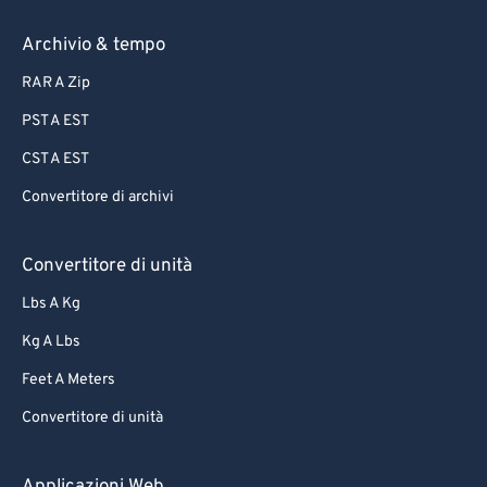
62
62
63
63
Archivio & tempo
64
64
RAR A Zip
65
65
PST A EST
66
66
CST A EST
67
67
Convertitore di archivi
68
68
69
69
Convertitore di unità
70
70
Lbs A Kg
71
71
Kg A Lbs
72
72
Feet A Meters
73
73
Convertitore di unità
74
74
75
75