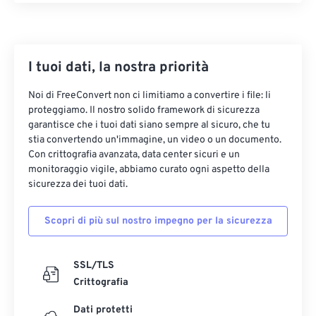
10
10
10
10
10
10
10
10
11
11
11
11
11
11
11
11
12
12
12
12
12
12
12
12
I tuoi dati, la nostra priorità
13
13
13
13
13
13
13
13
Noi di FreeConvert non ci limitiamo a convertire i file: li
proteggiamo. Il nostro solido framework di sicurezza
14
14
14
14
14
14
14
14
garantisce che i tuoi dati siano sempre al sicuro, che tu
15
15
15
15
15
15
15
15
stia convertendo un'immagine, un video o un documento.
Con crittografia avanzata, data center sicuri e un
16
16
16
16
16
16
16
16
monitoraggio vigile, abbiamo curato ogni aspetto della
17
17
17
17
17
17
17
17
sicurezza dei tuoi dati.
18
18
18
18
18
18
18
18
Scopri di più sul nostro impegno per la sicurezza
19
19
19
19
19
19
19
19
20
20
20
20
20
20
20
20
SSL/TLS
21
21
21
21
21
21
21
21
Crittografia
22
22
22
22
22
22
22
22
Dati protetti