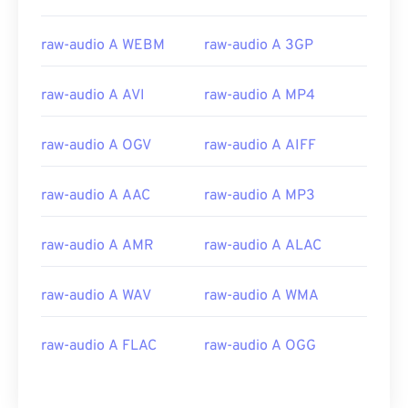
raw-audio A WEBM
raw-audio A 3GP
00
00
00
00
00
00
00
00
raw-audio A AVI
raw-audio A MP4
00
00
00
00
00
00
00
00
raw-audio A OGV
raw-audio A AIFF
01
01
01
01
01
01
01
01
02
02
02
02
02
02
02
02
raw-audio A AAC
raw-audio A MP3
03
03
03
03
03
03
03
03
04
04
04
04
04
04
04
04
raw-audio A AMR
raw-audio A ALAC
05
05
05
05
05
05
05
05
raw-audio A WAV
raw-audio A WMA
06
06
06
06
06
06
06
06
07
07
07
07
07
07
07
07
raw-audio A FLAC
raw-audio A OGG
08
08
08
08
08
08
08
08
09
09
09
09
09
09
09
09