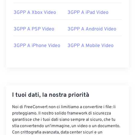
01
01
01
01
01
01
01
01
3GPP A Xbox Video
3GPP A iPad Video
02
02
02
02
02
02
02
02
03
03
03
03
03
03
03
03
3GPP A PSP Video
3GPP A Android Video
04
04
04
04
04
04
04
04
3GPP A iPhone Video
3GPP A Mobile Video
05
05
05
05
05
05
05
05
06
06
06
06
06
06
06
06
07
07
07
07
07
07
07
07
08
08
08
08
08
08
08
08
09
09
09
09
09
09
09
09
I tuoi dati, la nostra priorità
10
10
10
10
10
10
10
10
Noi di FreeConvert non ci limitiamo a convertire i file: li
11
11
11
11
11
11
11
11
proteggiamo. Il nostro solido framework di sicurezza
12
12
12
12
12
12
12
12
garantisce che i tuoi dati siano sempre al sicuro, che tu
stia convertendo un'immagine, un video o un documento.
13
13
13
13
13
13
13
13
Con crittografia avanzata, data center sicuri e un