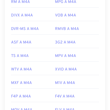
file M4A evidenziandoli e premendo la barra
RM A M4A
MPG A M4A
spaziatrice.
Inoltre, M4A si apre in
VLC media player
,
Adobe
DIVX A M4A
VOB A M4A
Premiere Pro
,
Elmedia Player
,
Winamp
e molti
altri programmi.
DVR-MS A M4A
RMVB A M4A
Sviluppato da:
ISO
/
IEC
,
Moving Pictures Experts
Group
ASF A M4A
3G2 A M4A
Versione iniziale:
2001
TS A M4A
MPV A M4A
Link utili:
https://en.wikipedia.org/wiki/MPEG-4_Part_14
WTV A M4A
XVID A M4A
https://www.loc.gov/preservation/digital/formats/fdd/
MXF A M4A
M1V A M4A
F4P A M4A
F4V A M4A