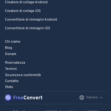
Creatore di collage Android
80
80
Creatore di collage iOS
81
81
Convertitore di immagini Android
82
82
Convertitore di immagini iOS
83
83
84
84
Chi siamo
85
85
Blog
Donare
86
86
Riservatezza
87
87
Termini
88
88
Sicurezza e conformità
89
89
Contatto
Stato
90
90
91
91
Italiano
English
92
92
Deutsch