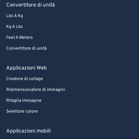
Convertitore di unità
67
67
Lbs A Kg
68
68
Kg A Lbs
69
69
Feet A Meters
70
70
Convertitore di unità
71
71
72
72
Applicazioni Web
73
73
Creatore di collage
74
74
Ridimensionatore di immagini
75
75
Ritaglia immagine
76
76
Selettore colore
77
77
78
78
Applicazioni mobili
79
79