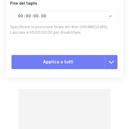
Fine del taglio
00
:
00
:
00
.
00
Specificare la posizione finale del trim (HH:MM:SS.MS).
Lasciare a 00:00:00.00 per disabilitare.
Applica a tutti
Reimposta tutte le opzioni
Applica da preimpostazione
Salva come predefinito