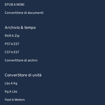
61
61
EPUB A MOBI
62
62
Convertitore di documenti
63
63
Archivio & tempo
64
64
65
65
RAR A Zip
66
66
PST A EST
67
67
CST A EST
68
68
Convertitore di archivi
69
69
Convertitore di unità
70
70
71
71
Lbs A Kg
72
72
Kg A Lbs
73
73
Feet A Meters