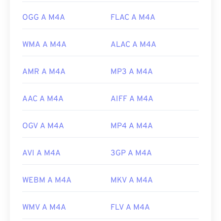
https://www.loc.gov/preservation/digital/formats/fdd/
OGG A M4A
FLAC A M4A
WMA A M4A
ALAC A M4A
AMR A M4A
MP3 A M4A
AAC A M4A
AIFF A M4A
OGV A M4A
MP4 A M4A
AVI A M4A
3GP A M4A
WEBM A M4A
MKV A M4A
WMV A M4A
FLV A M4A