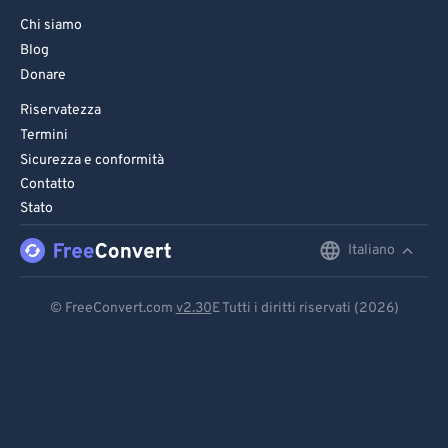
87
87
Chi siamo
88
88
Blog
89
89
Donare
90
90
Riservatezza
Termini
91
91
Sicurezza e conformità
92
92
Contatto
93
93
Stato
94
94
Italiano
English
95
95
Deutsch
© FreeConvert.com
v2.30
E Tutti i diritti riservati (2026)
96
96
Español
97
97
Français
98
98
99
99
Português