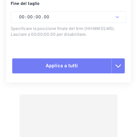
Fine del taglio
00
:
00
:
00
.
00
Specificare la posizione finale del trim (HH:MM:SS.MS).
Lasciare a 00:00:00.00 per disabilitare.
Applica a tutti
Reimposta tutte le opzioni
Applica da preimpostazione
Salva come predefinito