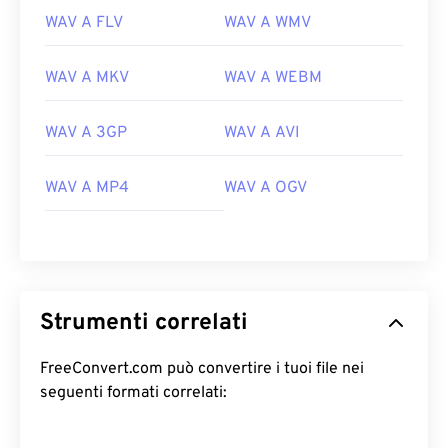
WAV A FLV
WAV A WMV
WAV A MKV
WAV A WEBM
00
00
00
00
00
00
00
00
WAV A 3GP
WAV A AVI
00
00
00
00
00
00
00
00
WAV A MP4
WAV A OGV
01
01
01
01
01
01
01
01
02
02
02
02
02
02
02
02
03
03
03
03
03
03
03
03
04
04
04
04
04
04
04
04
Strumenti correlati
05
05
05
05
05
05
05
05
FreeConvert.com può convertire i tuoi file nei
06
06
06
06
06
06
06
06
seguenti formati correlati:
07
07
07
07
07
07
07
07