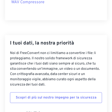
08
08
08
08
08
08
08
08
WAV Compressore
09
09
09
09
09
09
09
09
10
10
10
10
10
10
10
10
11
11
11
11
11
11
11
11
12
12
12
12
12
12
12
12
I tuoi dati, la nostra priorità
13
13
13
13
13
13
13
13
14
14
14
14
14
14
14
14
Noi di FreeConvert non ci limitiamo a convertire i file: li
proteggiamo. Il nostro solido framework di sicurezza
15
15
15
15
15
15
15
15
garantisce che i tuoi dati siano sempre al sicuro, che tu
stia convertendo un'immagine, un video o un documento.
16
16
16
16
16
16
16
16
Con crittografia avanzata, data center sicuri e un
17
17
17
17
17
17
17
17
monitoraggio vigile, abbiamo curato ogni aspetto della
sicurezza dei tuoi dati.
18
18
18
18
18
18
18
18
19
19
19
19
19
19
19
19
Scopri di più sul nostro impegno per la sicurezza
20
20
20
20
20
20
20
20