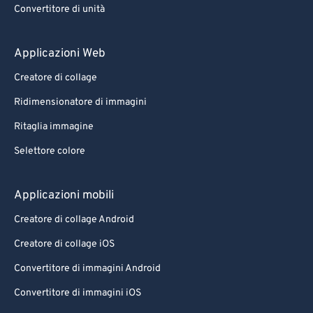
74
74
Convertitore di unità
75
75
Applicazioni Web
76
76
77
77
Creatore di collage
78
78
Ridimensionatore di immagini
79
79
Ritaglia immagine
80
80
Selettore colore
81
81
Applicazioni mobili
82
82
Creatore di collage Android
83
83
84
84
Creatore di collage iOS
85
85
Convertitore di immagini Android
86
86
Convertitore di immagini iOS