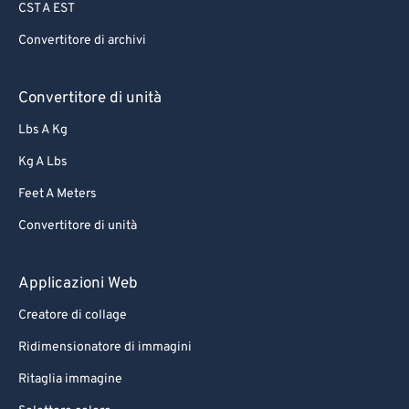
CST A EST
65
65
Convertitore di archivi
66
66
67
67
Convertitore di unità
68
68
Lbs A Kg
69
69
Kg A Lbs
70
70
Feet A Meters
71
71
Convertitore di unità
72
72
73
73
Applicazioni Web
74
74
Creatore di collage
75
75
Ridimensionatore di immagini
76
76
Ritaglia immagine
77
77