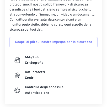
12
12
12
12
12
12
12
12
proteggiamo. Il nostro solido framework di sicurezza
13
13
13
13
13
13
13
13
garantisce che i tuoi dati siano sempre al sicuro, che tu
stia convertendo un'immagine, un video o un documento.
14
14
14
14
14
14
14
14
Con crittografia avanzata, data center sicuri e un
monitoraggio vigile, abbiamo curato ogni aspetto della
15
15
15
15
15
15
15
15
sicurezza dei tuoi dati.
16
16
16
16
16
16
16
16
17
17
17
17
17
17
17
17
Scopri di più sul nostro impegno per la sicurezza
18
18
18
18
18
18
18
18
SSL/TLS
19
19
19
19
19
19
19
19
Crittografia
20
20
20
20
20
20
20
20
Dati protetti
21
21
21
21
21
21
21
21
Centri
22
22
22
22
22
22
22
22
Controllo degli accessi e
23
23
23
23
23
23
23
23
Autenticazione
24
24
24
24
24
24
25
25
25
25
25
25