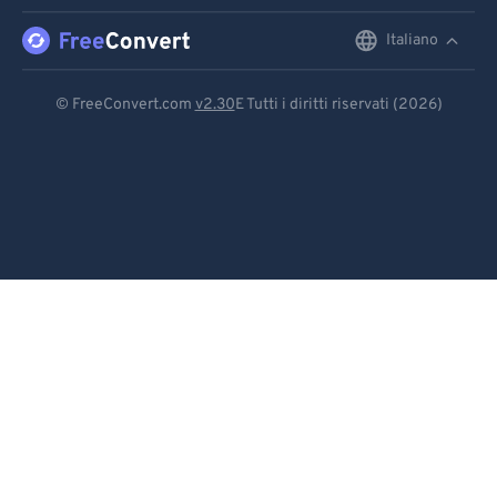
91
91
92
92
Italiano
English
93
93
Deutsch
© FreeConvert.com
v2.30
E Tutti i diritti riservati (2026)
94
94
Español
95
95
Français
96
96
Português
97
97
98
98
Italiano
99
99
Dutch
日本語
简体中文
繁體中文