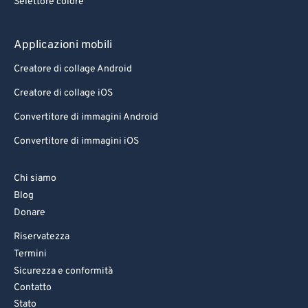
Selettore colore
78
78
79
79
Applicazioni mobili
80
80
Creatore di collage Android
81
81
Creatore di collage iOS
82
82
Convertitore di immagini Android
83
83
Convertitore di immagini iOS
84
84
85
85
Chi siamo
86
86
Blog
Donare
87
87
Riservatezza
88
88
Termini
89
89
Sicurezza e conformità
90
90
Contatto
Stato