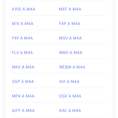
https://www.loc.gov/preservation/digital/formats/fdd/
XVID A M4A
MXF A M4A
M1V A M4A
F4P A M4A
F4V A M4A
MOV A M4A
FLV A M4A
WMV A M4A
MKV A M4A
WEBM A M4A
3GP A M4A
AVI A M4A
MP4 A M4A
OGV A M4A
AIFF A M4A
AAC A M4A