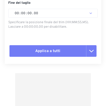
Fine del taglio
00
:
00
:
00
.
00
Specificare la posizione finale del trim (HH:MM:SS.MS).
Lasciare a 00:00:00.00 per disabilitare.
Applica a tutti
Reimposta tutte le opzioni
Applica da preimpostazione
Salva come predefinito