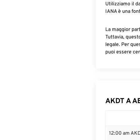
Utilizziamo il d
IANA è una font
La maggior parte
Tuttavia, quest
legale. Per que
puoi essere cer
AKDT A AE
12:00 am AKD