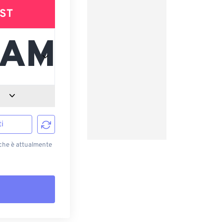
ST
i
 che è attualmente