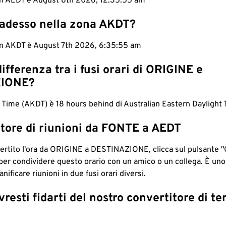
 in AEDT è August 8th 2026, 12:35:56 am
 adesso nella zona AKDT?
 in AKDT è August 7th 2026, 6:35:56 am
differenza tra i fusi orari di ORIGINE e
IONE?
 Time (AKDT) è 18 hours behind di Australian Eastern Daylight
tore di riunioni da FONTE a AEDT
ertito l'ora da ORIGINE a DESTINAZIONE, clicca sul pulsante "
per condividere questo orario con un amico o un collega. È un
nificare riunioni in due fusi orari diversi.
resti fidarti del nostro convertitore di t