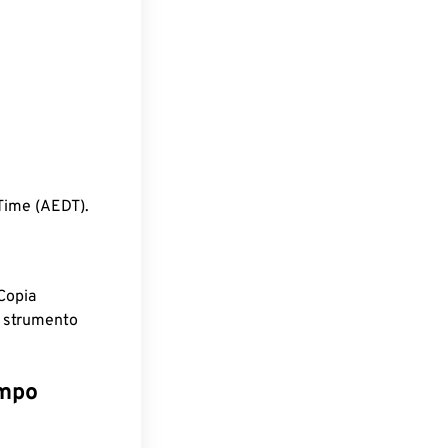
 Time (AEDT).
Copia
o strumento
empo