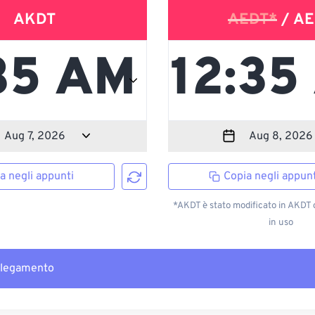
AKDT
AEDT*
/ AE
a negli appunti
Copia negli appunt
*AKDT è stato modificato in AKDT
in uso
llegamento