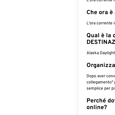
L'ora corrente
Che ora è
L'ora corrente
Qual è la 
DESTINAZ
Alaska Daylight
Organizza
Dopo aver conv
collegamento" 
semplice per pia
Perché dov
online?