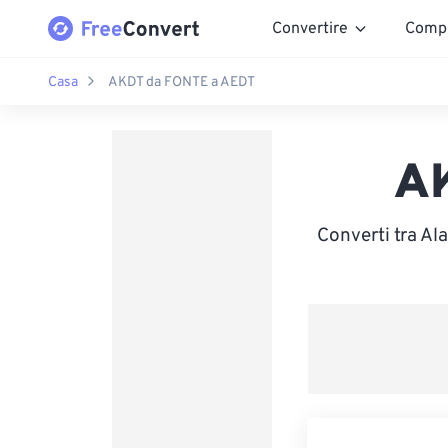
Convertire
Comp
Casa
AKDT da FONTE a AEDT
A
Converti tra Al