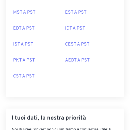
MST A PST
EST A PST
EDT A PST
IDT A PST
IST A PST
CEST A PST
PKT A PST
AEDT A PST
CST A PST
I tuoi dati, la nostra priorità
Noi di FreeConvert non ci limitiamo a convertire i file: li