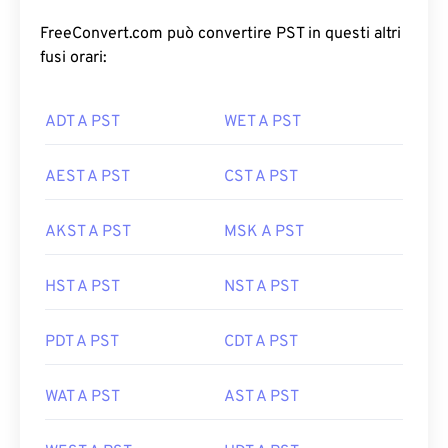
FreeConvert.com può convertire PST in questi altri
fusi orari:
ADT A PST
WET A PST
AEST A PST
CST A PST
AKST A PST
MSK A PST
HST A PST
NST A PST
PDT A PST
CDT A PST
WAT A PST
AST A PST