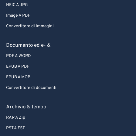
HEIC A JPG
Image A PDF
Convertitore di immagini
Documento ed e- &
PDF A WORD
EPUB A PDF
EPUB A MOBI
Convertitore di documenti
Archivio & tempo
RAR A Zip
PST A EST