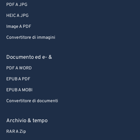
PDF A JPG
HEIC A JPG
Image A PDF
Convertitore di immagini
Documento ed e- &
PDF A WORD
EPUB A PDF
EPUB A MOBI
Convertitore di documenti
Archivio & tempo
RAR A Zip