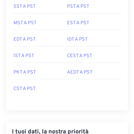
SST A PST
PST A PST
MST A PST
EST A PST
EDT A PST
IDT A PST
IST A PST
CEST A PST
PKT A PST
AEDT A PST
CST A PST
I tuoi dati, la nostra priorità