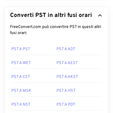
Converti PST in altri fusi orari
FreeConvert.com può convertire PST in questi altri
fusi orari:
PST A PST
PST A ADT
PST A WET
PST A AEST
PST A CST
PST A AKST
PST A MSK
PST A HST
PST A NST
PST A PDT