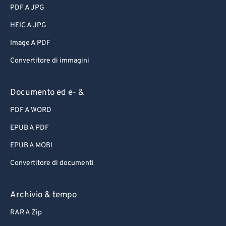
PDF A JPG
HEIC A JPG
Image A PDF
Convertitore di immagini
Documento ed e- &
PDF A WORD
EPUB A PDF
EPUB A MOBI
Convertitore di documenti
Archivio & tempo
RAR A Zip