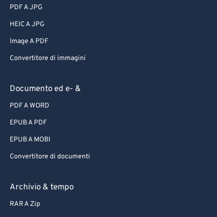
PDF A JPG
HEIC A JPG
Image A PDF
Convertitore di immagini
Documento ed e- &
PDF A WORD
EPUB A PDF
EPUB A MOBI
Convertitore di documenti
Archivio & tempo
RAR A Zip