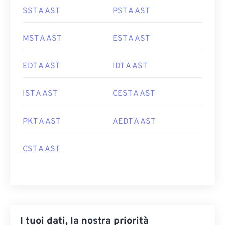
SST A AST
PST A AST
MST A AST
EST A AST
EDT A AST
IDT A AST
IST A AST
CEST A AST
PKT A AST
AEDT A AST
CST A AST
I tuoi dati, la nostra priorità