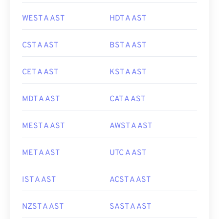
WEST A AST
HDT A AST
CST A AST
BST A AST
CET A AST
KST A AST
MDT A AST
CAT A AST
MEST A AST
AWST A AST
MET A AST
UTC A AST
IST A AST
ACST A AST
NZST A AST
SAST A AST