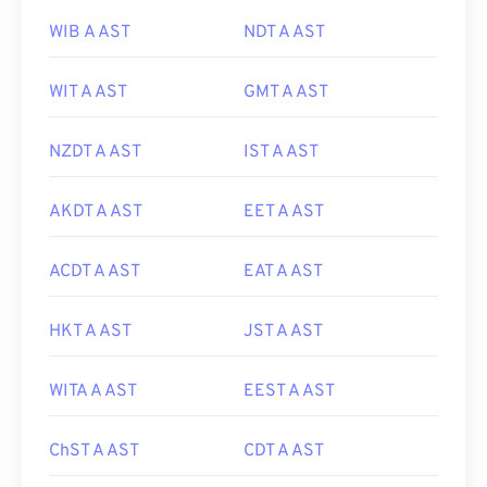
WIB A AST
NDT A AST
WIT A AST
GMT A AST
NZDT A AST
IST A AST
AKDT A AST
EET A AST
ACDT A AST
EAT A AST
HKT A AST
JST A AST
WITA A AST
EEST A AST
ChST A AST
CDT A AST