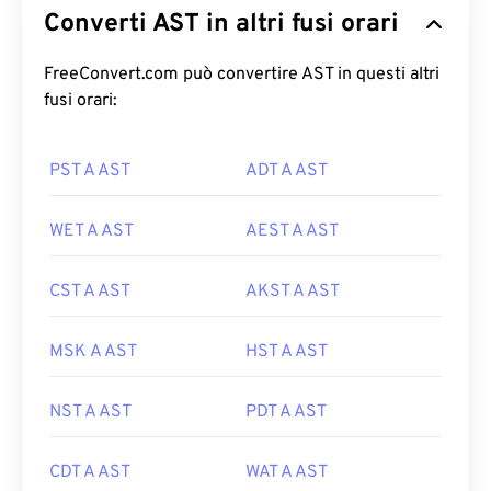
Converti AST in altri fusi orari
FreeConvert.com può convertire AST in questi altri
fusi orari:
PST A AST
ADT A AST
WET A AST
AEST A AST
CST A AST
AKST A AST
MSK A AST
HST A AST
NST A AST
PDT A AST
CDT A AST
WAT A AST