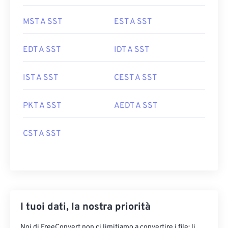
MST A SST
EST A SST
EDT A SST
IDT A SST
IST A SST
CEST A SST
PKT A SST
AEDT A SST
CST A SST
I tuoi dati, la nostra priorità
Noi di FreeConvert non ci limitiamo a convertire i file: li