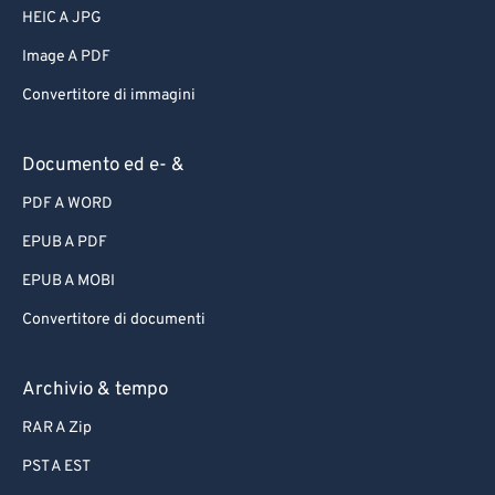
HEIC A JPG
Image A PDF
Convertitore di immagini
Documento ed e- &
PDF A WORD
EPUB A PDF
EPUB A MOBI
Convertitore di documenti
Archivio & tempo
RAR A Zip
PST A EST