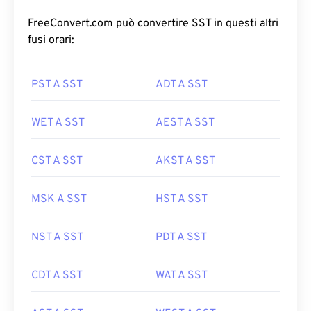
FreeConvert.com può convertire SST in questi altri
fusi orari:
PST A SST
ADT A SST
WET A SST
AEST A SST
CST A SST
AKST A SST
MSK A SST
HST A SST
NST A SST
PDT A SST
CDT A SST
WAT A SST