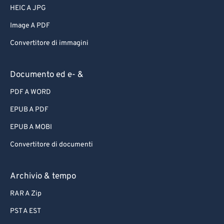
HEIC A JPG
Image A PDF
Convertitore di immagini
Documento ed e- &
PDF A WORD
EPUB A PDF
EPUB A MOBI
Convertitore di documenti
Archivio & tempo
RAR A Zip
PST A EST