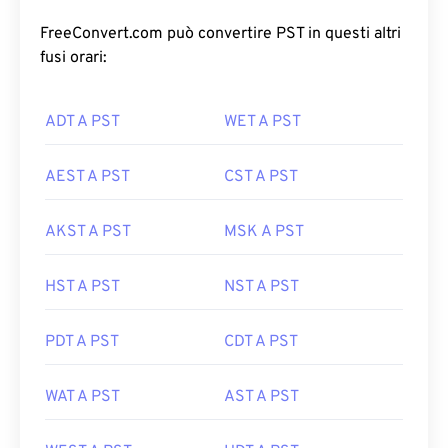
FreeConvert.com può convertire PST in questi altri
fusi orari:
ADT A PST
WET A PST
AEST A PST
CST A PST
AKST A PST
MSK A PST
HST A PST
NST A PST
PDT A PST
CDT A PST
WAT A PST
AST A PST