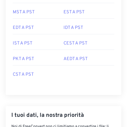
MST A PST
EST A PST
EDT A PST
IDT A PST
IST A PST
CEST A PST
PKT A PST
AEDT A PST
CST A PST
I tuoi dati, la nostra priorità
Noi di FreeConvert non ci limitiamo a convertire i file: li