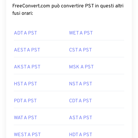
FreeConvert.com può convertire PST in questi altri
fusi orari:
ADT A PST
WET A PST
AEST A PST
CST A PST
AKST A PST
MSK A PST
HST A PST
NST A PST
PDT A PST
CDT A PST
WAT A PST
AST A PST
WEST A PST
HDT A PST