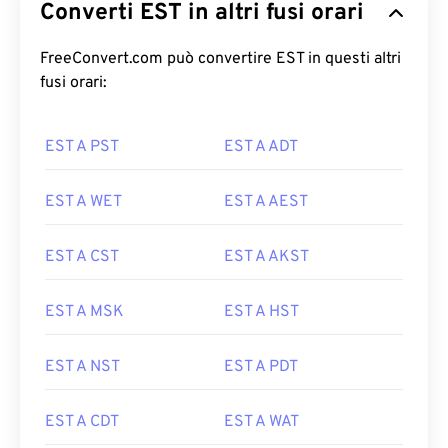
Converti EST in altri fusi orari
FreeConvert.com può convertire EST in questi altri
fusi orari:
EST A PST
EST A ADT
EST A WET
EST A AEST
EST A CST
EST A AKST
EST A MSK
EST A HST
EST A NST
EST A PDT
EST A CDT
EST A WAT