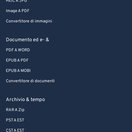
HEIC A JPG
Image A PDF
Convertitore di immagini
Documento ed e- &
PDF A WORD
EPUB A PDF
EPUB A MOBI
Convertitore di documenti
Archivio & tempo
RAR A Zip
PST A EST
CST A EST