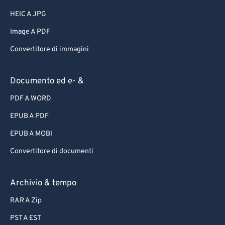
HEIC A JPG
Image A PDF
Convertitore di immagini
Documento ed e- &
PDF A WORD
EPUB A PDF
EPUB A MOBI
Convertitore di documenti
Archivio & tempo
RAR A Zip
PST A EST