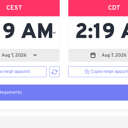
CEST
CDT
a negli appunti
Copia negli appunt
llegamento