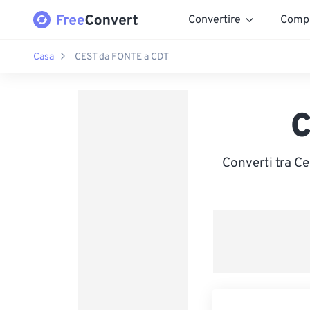
Convertire
Comp
Casa
CEST da FONTE a CDT
C
Converti tra C