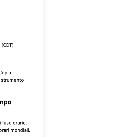
 (CDT).
Copia
o strumento
empo
 fuso orario.
orari mondiali.