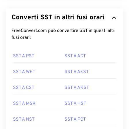
Converti SST in altri fusi orari
FreeConvert.com può convertire SST in questi altri
fusi orari:
SST A PST
SST A ADT
SST A WET
SST A AEST
SST A CST
SST A AKST
SST A MSK
SST A HST
SST A NST
SST A PDT