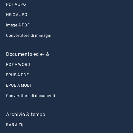
PDF A JPG
HEIC A JPG
Image A PDF
Convertitore di immagini
Documento ed e- &
PDF A WORD
EPUB A PDF
EPUB A MOBI
Convertitore di documenti
Archivio & tempo
RAR A Zip