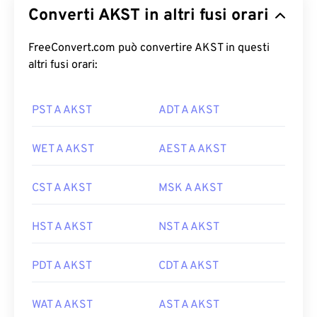
Converti AKST in altri fusi orari
FreeConvert.com può convertire AKST in questi
altri fusi orari:
PST A AKST
ADT A AKST
WET A AKST
AEST A AKST
CST A AKST
MSK A AKST
HST A AKST
NST A AKST
PDT A AKST
CDT A AKST
WAT A AKST
AST A AKST