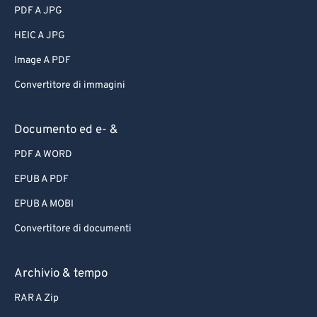
PDF A JPG
HEIC A JPG
Image A PDF
Convertitore di immagini
Documento ed e- &
PDF A WORD
EPUB A PDF
EPUB A MOBI
Convertitore di documenti
Archivio & tempo
RAR A Zip