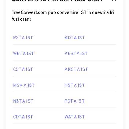
FreeConvert.com può convertire IST in questi altri
fusi orari:
PST A IST
ADT A IST
WET A IST
AEST A IST
CST A IST
AKST A IST
MSK A IST
HST A IST
NST A IST
PDT A IST
CDT A IST
WAT A IST