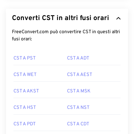
Converti CST in altri fusi orari
FreeConvert.com può convertire CST in questi altri
fusi orari:
CST A PST
CST A ADT
CST A WET
CST A AEST
CST A AKST
CST A MSK
CST A HST
CST A NST
CST A PDT
CST A CDT