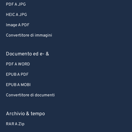
PDF A JPG
HEIC A JPG
Image A PDF
Convertitore di immagini
Documento ed e- &
PDF A WORD
EPUB A PDF
EPUB A MOBI
Convertitore di documenti
Archivio & tempo
RAR A Zip