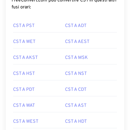
FreeConvert.com può convertire CST in questi altri
fusi orari:
CST A PST
CST A ADT
CST A WET
CST A AEST
CST A AKST
CST A MSK
CST A HST
CST A NST
CST A PDT
CST A CDT
CST A WAT
CST A AST
CST A WEST
CST A HDT