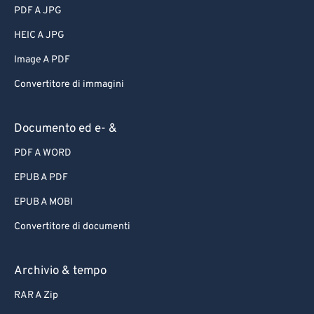
PDF A JPG
HEIC A JPG
Image A PDF
Convertitore di immagini
Documento ed e- &
PDF A WORD
EPUB A PDF
EPUB A MOBI
Convertitore di documenti
Archivio & tempo
RAR A Zip