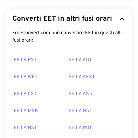
Converti EET in altri fusi orari
FreeConvert.com può convertire EET in questi altri
fusi orari:
EET A PST
EET A ADT
EET A WET
EET A AEST
EET A CST
EET A AKST
EET A MSK
EET A HST
EET A NST
EET A PDT