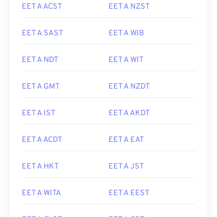
EET A ACST
EET A NZST
EET A SAST
EET A WIB
EET A NDT
EET A WIT
EET A GMT
EET A NZDT
EET A IST
EET A AKDT
EET A ACDT
EET A EAT
EET A HKT
EET A JST
EET A WITA
EET A EEST