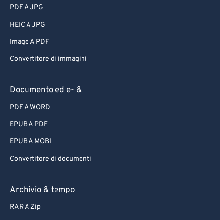
PDF A JPG
HEIC A JPG
Image A PDF
Convertitore di immagini
Documento ed e- &
PDF A WORD
EPUB A PDF
EPUB A MOBI
Convertitore di documenti
Archivio & tempo
RAR A Zip