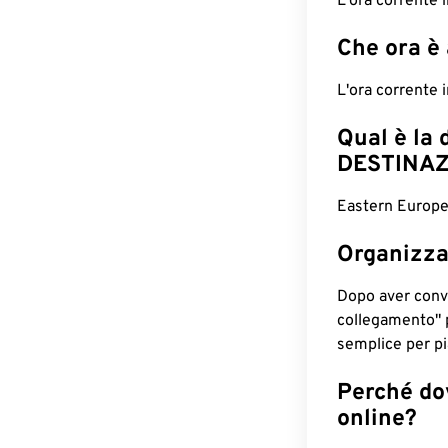
L'ora corrente
Che ora è
L'ora corrente
Qual è la 
DESTINAZ
Eastern Europe
Organizza
Dopo aver conv
collegamento" 
semplice per pia
Perché dov
online?