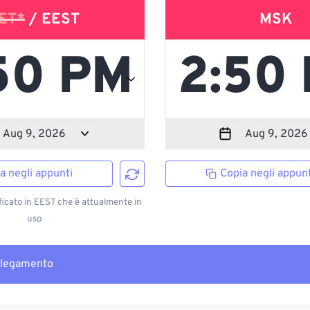
ET*
/ EEST
MSK
a negli appunti
Copia negli appunt
ficato in EEST che è attualmente in
uso
llegamento