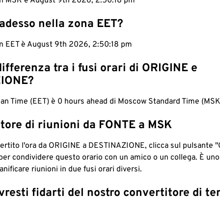
 in MSK è August 9th 2026, 2:50:18 pm
 adesso nella zona EET?
 in EET è August 9th 2026, 2:50:18 pm
differenza tra i fusi orari di ORIGINE e
IONE?
an Time (EET) è 0 hours ahead di Moscow Standard Time (MSK
tore di riunioni da FONTE a MSK
ertito l'ora da ORIGINE a DESTINAZIONE, clicca sul pulsante "
per condividere questo orario con un amico o un collega. È un
nificare riunioni in due fusi orari diversi.
resti fidarti del nostro convertitore di t