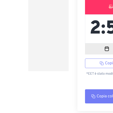
E
Copi
*EET è stato modi
Copia co