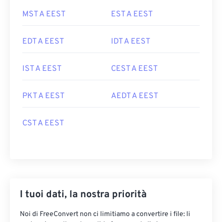
MST A EEST
EST A EEST
EDT A EEST
IDT A EEST
IST A EEST
CEST A EEST
PKT A EEST
AEDT A EEST
CST A EEST
I tuoi dati, la nostra priorità
Noi di FreeConvert non ci limitiamo a convertire i file: li