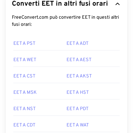
Converti EET in altri fusi orari
FreeConvert.com può convertire EET in questi altri
fusi orari:
EET A PST
EET A ADT
EET A WET
EET A AEST
EET A CST
EET A AKST
EET A MSK
EET A HST
EET A NST
EET A PDT
EET A CDT
EET A WAT