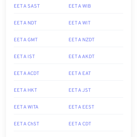
EET A SAST
EET A WIB
EET A NDT
EET A WIT
EET A GMT
EET A NZDT
EET A IST
EET A AKDT
EET A ACDT
EET A EAT
EET A HKT
EET A JST
EET A WITA
EET A EEST
EET A ChST
EET A CDT