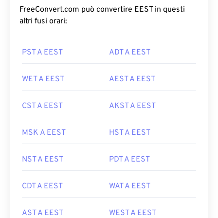
FreeConvert.com può convertire EEST in questi
altri fusi orari:
PST A EEST
ADT A EEST
WET A EEST
AEST A EEST
CST A EEST
AKST A EEST
MSK A EEST
HST A EEST
NST A EEST
PDT A EEST
CDT A EEST
WAT A EEST
AST A EEST
WEST A EEST