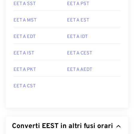
EET A SST
EET A PST
EET A MST
EET A EST
EET A EDT
EET A IDT
EET A IST
EET A CEST
EET A PKT
EET A AEDT
EET A CST
Converti EEST in altri fusi orari