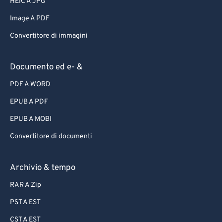
HEIC A JPG
Image A PDF
Convertitore di immagini
Documento ed e- &
PDF A WORD
EPUB A PDF
EPUB A MOBI
Convertitore di documenti
Archivio & tempo
RAR A Zip
PST A EST
CST A EST