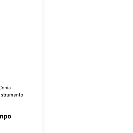
Copia
o strumento
empo