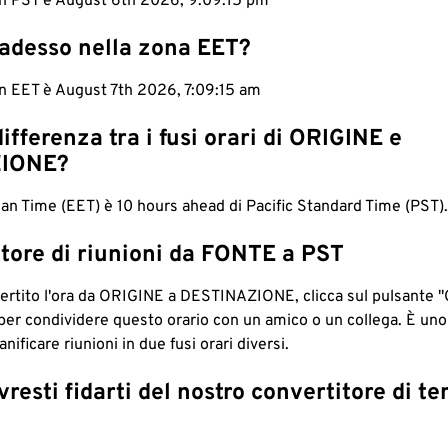
 in PST è August 6th 2026, 9:09:16 pm
 adesso nella zona EET?
in EET è August 7th 2026, 7:09:16 am
differenza tra i fusi orari di ORIGINE e
IONE?
n Time (EET) è 10 hours ahead di Pacific Standard Time (PST).
tore di riunioni da FONTE a PST
ertito l'ora da ORIGINE a DESTINAZIONE, clicca sul pulsante "
per condividere questo orario con un amico o un collega. È un
nificare riunioni in due fusi orari diversi.
resti fidarti del nostro convertitore di t