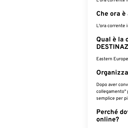
L'ora corrente
Che ora è
L'ora corrente 
Qual è la 
DESTINAZ
Eastern Europea
Organizza
Dopo aver conv
collegamento" 
semplice per pia
Perché dov
online?