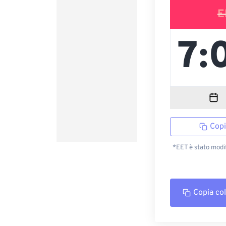
E
Copi
*EET è stato modi
Copia co