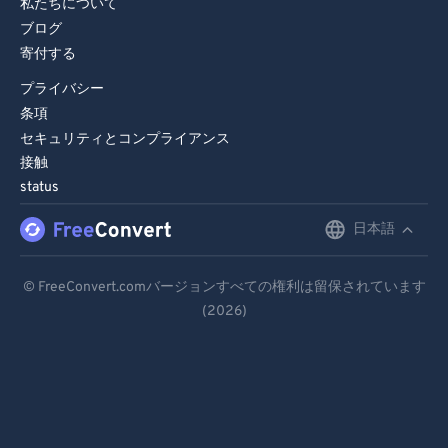
私たちについて
90
90
ブログ
91
91
寄付する
92
92
プライバシー
93
93
条項
セキュリティとコンプライアンス
94
94
接触
95
95
status
96
96
日本語
English
97
97
Deutsch
98
98
© FreeConvert.comバージョンすべての権利は留保されています
(2026)
Español
99
99
Français
Português
Italiano