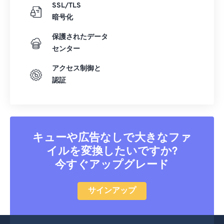
24
24
24
24
24
24
SSL/TLS
暗号化
25
25
25
25
25
25
保護されたデータ
26
26
26
26
26
26
センター
27
27
27
27
27
27
アクセス制御と
28
28
28
28
28
28
認証
29
29
29
29
29
29
30
30
30
30
30
30
31
31
31
31
31
31
キューや広告なしで大きなファ
32
32
32
32
32
32
イルを変換したいですか?
33
33
33
33
33
33
今すぐアップグレード
34
34
34
34
34
34
サインアップ
35
35
35
35
35
35
36
36
36
36
36
36