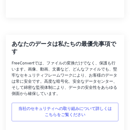
11
11
11
11
11
11
11
11
12
12
12
12
12
12
12
12
13
13
13
13
13
13
13
13
14
14
14
14
14
14
14
14
あなたのデータは私たちの最優先事項で
15
15
15
15
15
15
15
15
す
16
16
16
16
16
16
16
16
17
17
17
17
17
17
17
17
FreeConvertでは、ファイルの変換だけでなく、保護も行
います。画像、動画、文書など、どんなファイルでも、堅
18
18
18
18
18
18
18
18
牢なセキュリティフレームワークにより、お客様のデータ
は常に安全です。高度な暗号化、安全なデータセンター、
19
19
19
19
19
19
19
19
そして綿密な監視体制により、データの安全性をあらゆる
20
20
20
20
20
20
20
20
側面から確保しています。
21
21
21
21
21
21
21
21
当社のセキュリティへの取り組みについて詳しくは
22
22
22
22
22
22
22
22
こちらをご覧ください
23
23
23
23
23
23
23
23