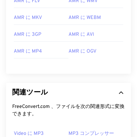
AMR に FLV
AMR に WMV
00
00
00
00
00
00
00
00
AMR に MKV
AMR に WEBM
00
00
00
00
00
00
00
00
AMR に 3GP
AMR に AVI
01
01
01
01
01
01
01
01
02
02
02
02
02
02
02
02
AMR に MP4
AMR に OGV
03
03
03
03
03
03
03
03
04
04
04
04
04
04
04
04
05
05
05
05
05
05
05
05
06
06
06
06
06
06
06
06
関連ツール
07
07
07
07
07
07
07
07
FreeConvert.com 、ファイルを次の関連形式に変換
08
08
08
08
08
08
08
08
できます。
09
09
09
09
09
09
09
09
10
10
10
10
10
10
10
10
Video に MP3
MP3 コンプレッサー