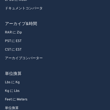
64
64
ドキュメントコンバータ
65
65
66
66
アーカイブ&時間
67
67
RAR に Zip
68
68
PST に EST
69
69
CST に EST
70
70
アーカイブコンバーター
71
71
72
72
単位換算
73
73
Lbs に Kg
74
74
Kg に Lbs
75
75
Feet に Meters
76
76
単位換算