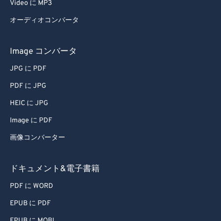
Video に MP3
51
51
51
51
51
51
オーディオコンバータ
52
52
52
52
52
52
53
53
53
53
53
53
Image コンバータ
54
54
54
54
54
54
JPG に PDF
55
55
55
55
55
55
PDF に JPG
56
56
56
56
56
56
HEIC に JPG
57
57
57
57
57
57
Image に PDF
58
58
58
58
58
58
画像コンバーター
59
59
59
59
59
59
60
60
ドキュメント&電子書籍
61
61
PDF に WORD
62
62
EPUB に PDF
63
63
EPUB に MOBI