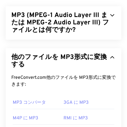
号化
によく用いられる圧縮音声ファイルです。
AMR音声コーデックは狭帯域信号に特化してお
MP3 (MPEG-1 Audio Layer III ま
り、音声録音やラジオに最適です。GSM
（Global
System for Mobile Communications）
たは MPEG-2 Audio Layer III) フ
や
UMTS（Universal Mobile Telecommunications
ァイルとは何ですか?
System）
で広く使用されています。
MPEG-1 Audio Layer III または MPEG-2 Audio
AMR ファイルを開くにはどうすれ
Layer III (MP3) は
、サウンドシーケンスを非常に小
ばいいですか?
他のファイルを MP3形式に変換
さなファイルに圧縮し、
デジタル保存および伝送を
可能にするデジタルオーディオコーディング形式で
する
AMRファイルはMMSメッセージングを含む携帯電
す。MP3 ファイルは、消費者にとって最も広く使
話でよく使用されるため、ほとんどの
3Gモバイル
用されているオーディオファイルです。ファイルサ
FreeConvert.com他のファイルを MP3形式に変換で
デバイスで開くことができます。AMRは
VLCメディ
イズが小さく、音質も許容範囲内であるため、
きます:
アプレーヤー
、
QuickTime
、
RealPlayer
、
Xine
で
MP3
ファイルは幅広いユーザーが利用でき、保存
も開くことができます。
や共有も容易です。
MP3 コンバータ
3GA に MP3
無料のオーディオ編集ソフトウェア
Audacity
などの
MP3 ファイルを開くにはどうすれ
他のソフトウェアでもAMRファイルを開くことが
ばいいですか?
M4P に MP3
RMI に MP3
できます。Audacityは
SourceForge.net
から簡単に
ダウンロードできます。AMRファイルは圧縮率が