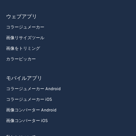
77
77
78
78
ウェブアプリ
79
79
コラージュメーカー
80
80
画像リサイズツール
81
81
画像をトリミング
82
82
カラーピッカー
83
83
84
84
モバイルアプリ
85
85
コラージュメーカー Android
86
86
コラージュメーカー iOS
87
87
画像コンバーター Android
88
88
画像コンバーター iOS
89
89