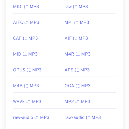
MP3ファイルは非常に普及しているため、ほとん
高く、狭帯域信号に特化しているため、音楽ファイ
MIDI に MP3
raw に MP3
どの主要なオーディオ再生プログラムが対応してい
ルには適していません。
ます。ファイルをクリックするだけで、お使いのプ
開発元:
第3世代パートナーシッププロジェクト
AIFC に MP3
MP1 に MP3
ラットフォームに応じて
iTunes
または
Windows
(3GPP)
Media Player
で開きます。また、
MP3ファイルを
プレビューすること
もできます。
初回リリース:
CAF に MP3
1999
AIF に MP3
MP3ファイルを開くことができる別のプログラム
役立つリンク:
MID に MP3
M4R に MP3
は
VLCメディアプレーヤー
です。MP3拡張子を使用
https://en.wikipedia.org/wiki/Adaptive_Multi-
するファイル形式は他に2つあります。
Rate_audio_codec
Masterpoint
グリーンポイントデータ
（現在は廃
OPUS に MP3
APE に MP3
https://www.etsi.org/
止）と
TeslaCrypt 3.0ランサムウェア暗号化ファイ
ル
（ビットコインで身代金を要求したマルウェア）
M4B に MP3
OGA に MP3
ですが、幸いなことに現在は無効化されており、も
はや脅威ではありません。
WAVE に MP3
MP2 に MP3
開発元:
ISO
/
IEC
、
Moving Pictures Experts
Group
raw-audio に MP3
raw-audio に MP3
初回リリース:
1993年