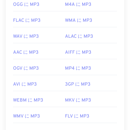
役立つリンク:
OGG に MP3
M4A に MP3
https://en.wikipedia.org/wiki/MP3
FLAC に MP3
WMA に MP3
https://mpeg.chiariglione.org/standards/mpeg-
a/music-player-application-format.html
WAV に MP3
ALAC に MP3
AAC に MP3
AIFF に MP3
OGV に MP3
MP4 に MP3
AVI に MP3
3GP に MP3
WEBM に MP3
MKV に MP3
WMV に MP3
FLV に MP3