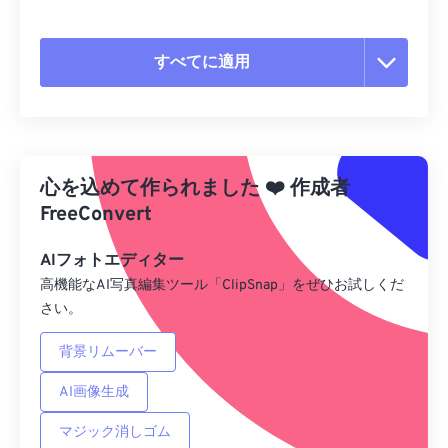
すべてに適用
すべてのオプションをリセット
プリセットから適用
心を込めて作られました
❤️
作成者
プリセットとして保存
FreeConvert
AIフォトエディター
高機能なAI写真編集ツール「ClipSnap」をぜひお試しくだ
さい。
背景リムーバー
AI画像生成
マジック消しゴム