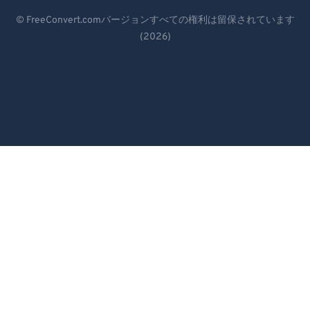
Deutsch
© FreeConvert.comバージョンすべての権利は留保されています
(2026)
Español
Français
Português
Italiano
Dutch
日本語
简体中文
繁體中文
한국어
Svenska