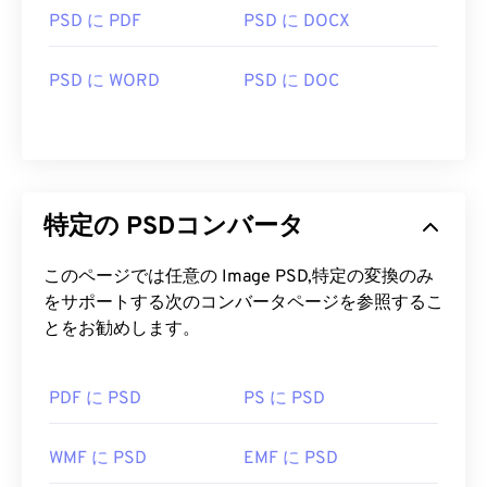
PSD に PDF
PSD に DOCX
PSDファイルはサイズが大きいため、転送、保存、
共有が容易ではありません。そのため、PSDはデー
PSD に WORD
PSD に DOC
タを圧縮できるファイル形式に変換されることがよ
くあります。多くの場合、
非可逆圧縮
の
JPEG
、ま
たは
可逆圧縮
の
PNG
に変換されます。
開発元:
Adob​​e Inc.
特定の PSDコンバータ
初回リリース:
1990年2月19日
このページでは任意の Image PSD,特定の変換のみ
役立つリンク:
をサポートする次のコンバータページを参照するこ
https://www.lifewire.com/psd-file-2622194
とをお勧めします。
PDF に PSD
PS に PSD
WMF に PSD
EMF に PSD