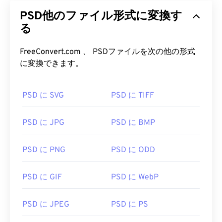
グラフィックデザインプログラムである
Adobe
PSD他のファイル形式に変換す
Photoshop
のデフォルトのファイル形式です。PSD
は、画像と、それに対応するレイヤー、
る
ベクターパ
ス
、オブジェクト、フィルターなどの複雑な要素を
すべて1つのファイルに保存できます。PSDを使用
FreeConvert.com 、 PSDファイルを次の他の形式
すると、ファイルの情報をアクセス可能な形式で保
に変換できます。
持しながら、画像やグラフィックデザインの個々の
コンポーネントを精密に編集できます。PSDの欠点
PSD に SVG
PSD に TIFF
は、ファイルサイズが大きくなり、扱いにくいこと
です。
PSD に JPG
PSD に BMP
PSD ファイルを開くにはどうすれ
ばいいですか?
PSD に PNG
PSD に ODD
Adobe PhotoshopはPSDファイルを開く最も一般的
PSD に GIF
PSD に WebP
なプログラムです。Adobe製品の無料代替品とし
て、GNU Image Manipulation Program（
GIMP）
が
あります。
PSD に JPEG
PSD に PS