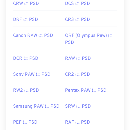
CRW に PSD
DCS に PSD
DRF に PSD
CR3 に PSD
Canon RAW に PSD
ORF (Olympus Raw) に
PSD
DCR に PSD
RAW に PSD
Sony RAW に PSD
CR2 に PSD
RW2 に PSD
Pentax RAW に PSD
Samsung RAW に PSD
SRW に PSD
PEF に PSD
RAF に PSD