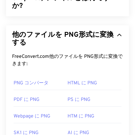
の主な利点は、オープンアーキテクチャであること
か?
で、これによりファイル形式の適応性が高く、改良
にも対応できます。
ポータブルネットワークグラフィックス（PNG）
は、画像を圧縮して持ち運びやすくする
ラスターベ
DRF ファイルを開くにはどうすれ
他のファイルを PNG形式に変換
ースの
ファイル形式です。PNG画像は
RGB
または
ばいいですか?
RGBA
する
カラーに対応し、透過性もサポートしている
ため、アイコンやグラフィックデザインに最適で
前述の通り、DRFファイルを開くことができるソフ
す。PNGは、より透過性の高いアニメーションもサ
FreeConvert.com他のファイルを PNG形式に変換で
トウェアは
3ds Max（3D Studio Max）
のみです。
ポートしています（
GIFからAPNGへの変換を
お試
きます:
このプログラムは
Autodesk
社が販売しています
しください）。PNGを使用するメリットは、
ロスレ
が、無料試用期間が設けられています。
ス圧縮
を採用した
オープンフォーマット
であること
PNG コンバータ
HTML に PNG
です。
FreeConvert.com の
DRF to JPG
を使用すると、
DRF ファイルを、ほとんどのプラットフォームで
PNG ファイルを開くにはどうすれ
PDF に PNG
PS に PNG
サポートされているより一般的なファイル タイプ
ばいいですか?
である JPG に変換できます。
Webpage に PNG
HTM に PNG
開発元:
Autodesk, Inc.
通常、PNGファイルはオペレーティングシステムの
デフォルトの画像ビューアで開きます。また、PNG
初回リリース:
1996年4月
SK1 に PNG
AI に PNG
ファイルはすべてのウェブブラウザで簡単に表示で