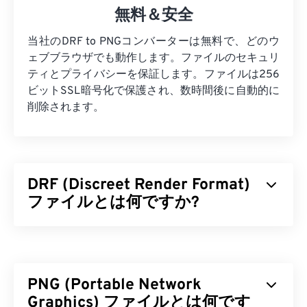
無料＆安全
当社のDRF to PNGコンバーターは無料で、どのウ
ェブブラウザでも動作します。ファイルのセキュリ
ティとプライバシーを保証します。ファイルは256
ビットSSL暗号化で保護され、数時間後に自動的に
削除されます。
DRF (Discreet Render Format)
ファイルとは何ですか?
Discreet Render Format（DRF）は、ゲームやアニ
メーションデザインのモデリングとレンダリングに
使用されるファイル形式です。3ds
Max（3D
PNG (Portable Network
Studio Max）
でのみ、3Dコンテンツとグラフィッ
クシーンの作成に使用されます。このファイル形式
Graphics) ファイルとは何です