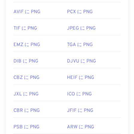
PNGに関するLifeWireの記事
PNGに関するWiki記事
AVIF に PNG
PCX に PNG
関連するPNGツール:
TIF に PNG
JPEG に PNG
カラーピッカー
を使用して画像から色を選択します
EMZ に PNG
TGA に PNG
DIB に PNG
DJVU に PNG
CBZ に PNG
HEIF に PNG
JXL に PNG
ICO に PNG
CBR に PNG
JFIF に PNG
PSB に PNG
ARW に PNG