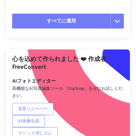
すべてに適用
すべてのオプションをリセット
プリセットから適用
心を込めて作られました
❤️
作成者
プリセットとして保存
FreeConvert
AIフォトエディター
高機能なAI写真編集ツール「ClipSnap」をぜひお試しくだ
さい。
背景リムーバー
AI画像生成
マジック消しゴム