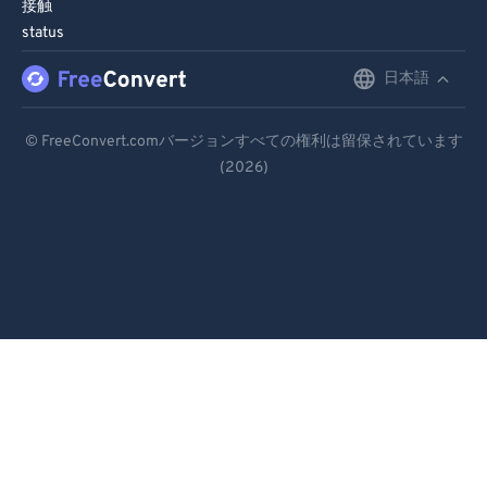
接触
status
日本語
English
Deutsch
© FreeConvert.comバージョンすべての権利は留保されています
(2026)
Español
Français
Português
Italiano
Dutch
日本語
简体中文
繁體中文