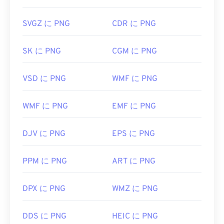
きます。PNGファイルを開くのに問題がある場合
は、
PNGからJPG
、
PNGからWebP
、または
PNG
SVGZ に PNG
CDR に PNG
からBMPへの
コンバーターをご利用ください。
SK に PNG
CGM に PNG
PNGファイルを開いて編集するには、
GIMP
や
VSD に PNG
WMF に PNG
Adobe Photoshop
などの代替プログラムが便利で
す。PNGファイルは他のファイル形式よりも少しサ
イズが大きいため、ウェブページに追加する際に注
WMF に PNG
EMF に PNG
意が必要です。PNGファイルの興味深い機能の一つ
は、画像に透明部分、特に透明な背景を作成できる
DJV に PNG
EPS に PNG
ことです。
PPM に PNG
ART に PNG
開発者:
PNG Development Group
DPX に PNG
WMZ に PNG
初回リリース:
1996年10月1日
役立つリンク:
DDS に PNG
HEIC に PNG