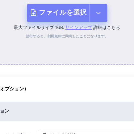
ファイルを選択
最大ファイルサイズ 1GB.
サインアップ
詳細はこちら
デバイスから
続行すると、
利用規約
に同意したことになります。
Dropboxから
Googleドライブから
（オプション）
OneDriveから
ョン
URLから