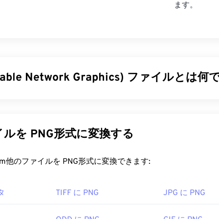
ます。
rtable Network Graphics) ファイルとは
トワークグラフィックス（PNG）は、画像を圧縮して持ち運
の
ファイル形式です。PNG画像は
RGB
または
RGBA
カラーに対応
ため、アイコンやグラフィックデザインに最適です。PNGは
ルを PNG形式に変換する
ションもサポートしています（
GIFからAPNGへの変換を
お試し
るメリットは、
ロスレス圧縮
を採用した
オープンフォーマット
rt.com他のファイルを PNG形式に変換できます:
ァイルを開くにはどうすればいいですか?
タ
TIFF に PNG
JPG に PNG
ァイルはオペレーティングシステムのデフォルトの画像ビュー