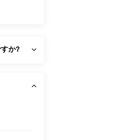
何ですか?
びやすくする
ラ
し、透過性もサ
、より透過性の
ください）。
であることで
アで開きます。