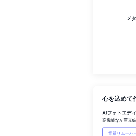
メ
心を込めて
AIフォトエデ
高機能なAI写真編
背景リムーバ