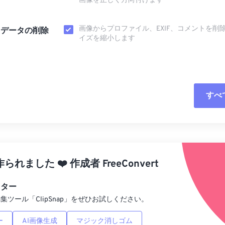
画像を正しく方向付けます
画像からプロファイル、EXIF、コメントを削
タデータの削除
イズを縮小します
すべ
すべてのオプシ
プリセットから
作られました
❤️
作成者
FreeConvert
プリセットとし
ィター
集ツール「ClipSnap」をぜひお試しください。
ー
AI画像生成
マジック消しゴム