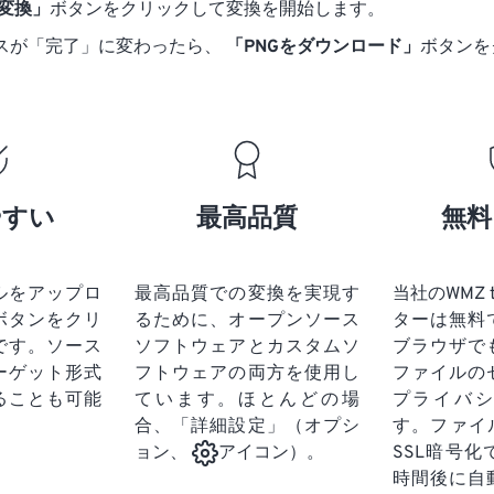
に変換」
ボタンをクリックして変換を開始します。
スが「完了」に変わったら、
「PNGをダウンロード」
ボタンを
やすい
最高品質
無料
ルをアップロ
最高品質での変換を実現す
当社のWMZ 
ボタンをクリ
るために、オープンソース
ターは無料
です。
ソース
ソフトウェアとカスタムソ
ブラウザで
ーゲット形式
フトウェアの両方を使用し
ファイルの
ることも可能
ています。ほとんどの場
プライバ
合、「詳細設定」（オプシ
す。ファイ
SSL暗号
ョン、
アイコン）。
時間後に自