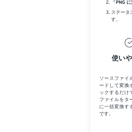
「PNG 
ステータ
す。
使い
ソースファイ
ードして変換
ックするだけ
ファイルを
タ
に一括変換す
です。