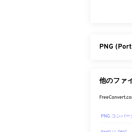
PNG (Po
ポータブルネッ
スターベース
ポートしている
他のファイ
高いアニメー
PNGを使用す
FreeConve
す。
PNG フ
PNG コンバー
通常、PNGフ