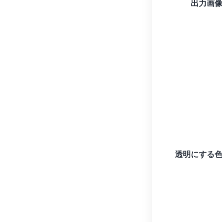
出力画
透明にする