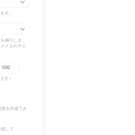
します。
ズを縮小しま
ファイルのサイ
します）
背景を作成でき
使用して