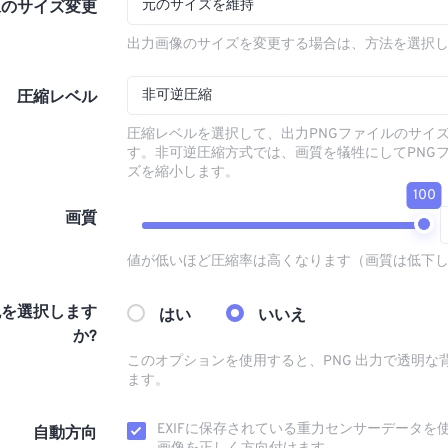
元のサイズを維持
像のサイズ変更
出力画像のサイズを変更する場合は、方法を選択
非可逆圧縮
圧縮レベル
圧縮レベルを選択して、出力PNGファイルのサイ
す。非可逆圧縮方式では、画質を犠牲にしてPNG
ズを縮小します。
100
画質
値が低いほど圧縮率は高くなります（画質は低下
色を選択します
はい
いいえ
か?
このオプションを使用すると、PNG 出力で透明な
ます。
EXIFに保存されている重力センサーデータを
自動方向