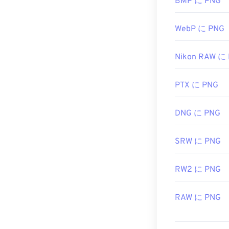
また、PNGフ
BMP に PNG
のに問題があ
ターをご利用
WebP に PNG
Nikon RAW に
PNGファイル
です。PNGフ
加する際に注意
PTX に PNG
透明な背景を
DNG に PNG
開発者:
PNG De
SRW に PNG
初回リリース:
1
役立つリンク:
RW2 に PNG
PNGに関するLi
RAW に PNG
PNGに関するWi
関連するPNGツ