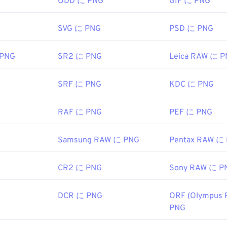
ァイルはすべてのウェブブラウザで簡単に表示できます。PNG
ODD に PNG
GIF に PNG
る場合は、
PNGからJPG
、
PNGからWebP
、または
PNGからB
ください。
SVG に PNG
PSD に PNG
 PNG
SR2 に PNG
Leica RAW に 
を開いて編集するには、
GIMP
や
Adobe Photoshop
などの代替プ
ァイルは他のファイル形式よりも少しサイズが大きいため、ウ
が必要です。PNGファイルの興味深い機能の一つは、画像に
SRF に PNG
KDC に PNG
作成できることです。
RAF に PNG
PEF に PNG
velopment Group
Samsung RAW に PNG
Pentax RAW に
996年10月1日
CR2 に PNG
Sony RAW に P
feWireの記事
DCR に PNG
ORF (Olympus 
ki記事
PNG
ール: