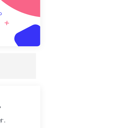
。
?
す。