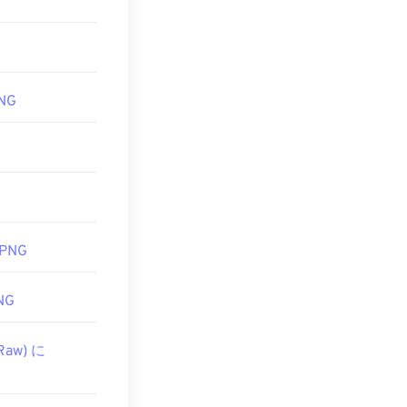
ファイルを開く
MPへの
コンバー
PNG
ログラムが便利
ェブページに追
透明部分、特に
 PNG
NG
Raw) に