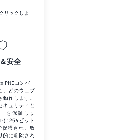
クリックしま
＆安全
to PNGコンバー
で、どのウェブ
も動作します。
セキュリティと
シーを保証しま
ルは256ビット
化で保護され、数
動的に削除され