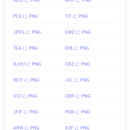
HEIC に PNG
AVIF に PNG
PNGに関するLifeWireの記事
PNGに関するWiki記事
PCX に PNG
TIF に PNG
関連するPNGツール:
JPEG に PNG
EMZ に PNG
カラーピッカー
を使用して画像から色を選択します
TGA に PNG
DIB に PNG
DJVU に PNG
CBZ に PNG
HEIF に PNG
JXL に PNG
ICO に PNG
CBR に PNG
JFIF に PNG
PSB に PNG
ARW に PNG
X3F に PNG