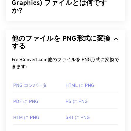
Graphics) ファイルとは何です
か?
ポータブルネットワークグラフィックス（PNG）
は、画像を圧縮して持ち運びやすくする
ラスターベ
他のファイルを PNG形式に変換
ースの
ファイル形式です。PNG画像は
RGB
または
RGBA
する
カラーに対応し、透過性もサポートしている
ため、アイコンやグラフィックデザインに最適で
す。PNGは、より透過性の高いアニメーションもサ
FreeConvert.com他のファイルを PNG形式に変換で
ポートしています（
GIFからAPNGへの変換を
お試
きます:
しください）。PNGを使用するメリットは、
ロスレ
ス圧縮
を採用した
オープンフォーマット
であること
PNG コンバータ
HTML に PNG
です。
PNG ファイルを開くにはどうすれ
PDF に PNG
PS に PNG
ばいいですか?
HTM に PNG
SK1 に PNG
通常、PNGファイルはオペレーティングシステムの
デフォルトの画像ビューアで開きます。また、PNG