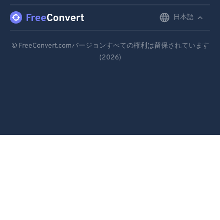
日本語
English
Deutsch
© FreeConvert.comバージョンすべての権利は留保されています
(2026)
Español
Français
Português
Italiano
Dutch
日本語
简体中文
繁體中文
한국어