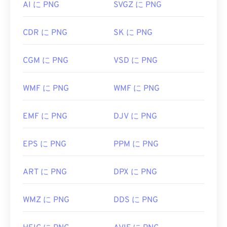
AI に PNG
SVGZ に PNG
ファイルはすべてのウェブブラウザで簡単に表示で
きます。PNGファイルを開くのに問題がある場合
は、
PNGからJPG
、
PNGからWebP
、または
PNG
CDR に PNG
SK に PNG
からBMPへの
コンバーターをご利用ください。
CGM に PNG
VSD に PNG
PNGファイルを開いて編集するには、
GIMP
や
WMF に PNG
WMF に PNG
Adobe Photoshop
などの代替プログラムが便利で
す。PNGファイルは他のファイル形式よりも少しサ
イズが大きいため、ウェブページに追加する際に注
EMF に PNG
DJV に PNG
意が必要です。PNGファイルの興味深い機能の一つ
は、画像に透明部分、特に透明な背景を作成できる
EPS に PNG
PPM に PNG
ことです。
ART に PNG
DPX に PNG
開発者:
PNG Development Group
WMZ に PNG
DDS に PNG
初回リリース:
1996年10月1日
役立つリンク: