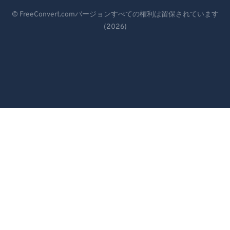
Deutsch
© FreeConvert.comバージョンすべての権利は留保されています
(2026)
Español
Français
Português
Italiano
Dutch
日本語
简体中文
繁體中文
한국어
Svenska