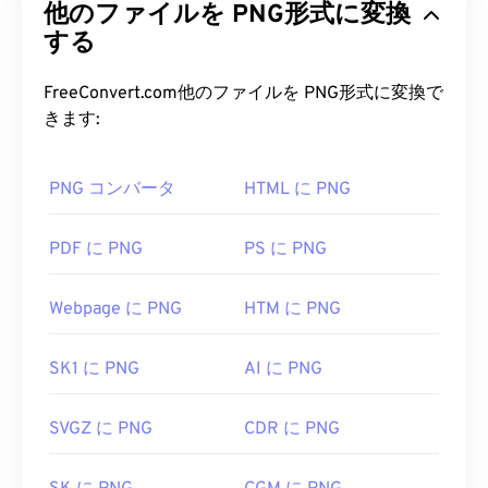
他のファイルを PNG形式に変換
ースの
ファイル形式です。PNG画像は
RGB
または
RGBA
する
カラーに対応し、透過性もサポートしている
ため、アイコンやグラフィックデザインに最適で
す。PNGは、より透過性の高いアニメーションもサ
FreeConvert.com他のファイルを PNG形式に変換で
ポートしています（
GIFからAPNGへの変換を
お試
きます:
しください）。PNGを使用するメリットは、
ロスレ
ス圧縮
を採用した
オープンフォーマット
であること
PNG コンバータ
HTML に PNG
です。
PNG ファイルを開くにはどうすれ
PDF に PNG
PS に PNG
ばいいですか?
Webpage に PNG
HTM に PNG
通常、PNGファイルはオペレーティングシステムの
デフォルトの画像ビューアで開きます。また、PNG
SK1 に PNG
AI に PNG
ファイルはすべてのウェブブラウザで簡単に表示で
きます。PNGファイルを開くのに問題がある場合
は、
PNGからJPG
、
PNGからWebP
、または
PNG
SVGZ に PNG
CDR に PNG
からBMPへの
コンバーターをご利用ください。