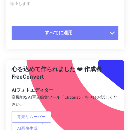
縮小します
すべてに適用
すべてのオプションをリセット
プリセットから適用
心を込めて作られました
❤️
作成者
プリセットとして保存
FreeConvert
AIフォトエディター
高機能なAI写真編集ツール「ClipSnap」をぜひお試しくだ
さい。
背景リムーバー
AI画像生成