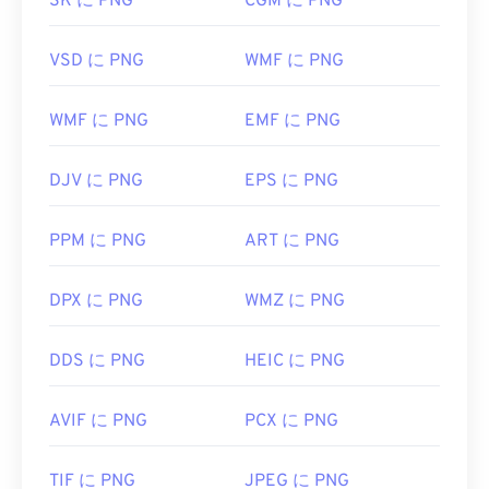
SK に PNG
CGM に PNG
PNGファイルを開いて編集するには、
GIMP
や
VSD に PNG
WMF に PNG
Adobe Photoshop
などの代替プログラムが便利で
す。PNGファイルは他のファイル形式よりも少しサ
イズが大きいため、ウェブページに追加する際に注
WMF に PNG
EMF に PNG
意が必要です。PNGファイルの興味深い機能の一つ
は、画像に透明部分、特に透明な背景を作成できる
DJV に PNG
EPS に PNG
ことです。
PPM に PNG
ART に PNG
開発者:
PNG Development Group
DPX に PNG
WMZ に PNG
初回リリース:
1996年10月1日
役立つリンク:
DDS に PNG
HEIC に PNG
PNGに関するLifeWireの記事
PNGに関するWiki記事
AVIF に PNG
PCX に PNG
関連するPNGツール:
TIF に PNG
JPEG に PNG