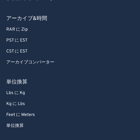
89
89
アーカイブ&時間
90
90
91
91
RAR に Zip
92
92
PST に EST
93
93
CST に EST
94
94
アーカイブコンバーター
95
95
単位換算
96
96
97
97
Lbs に Kg
98
98
Kg に Lbs
99
99
Feet に Meters
単位換算