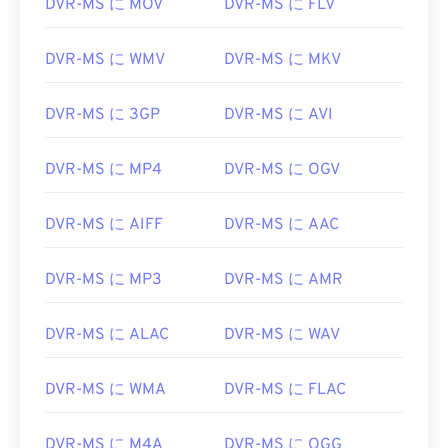
DVR-MS に MOV
DVR-MS に FLV
10
10
10
10
10
10
10
10
DVR-MS に WMV
DVR-MS に MKV
11
11
11
11
11
11
11
11
12
12
12
12
12
12
12
12
DVR-MS に 3GP
DVR-MS に AVI
13
13
13
13
13
13
13
13
14
14
14
14
14
14
14
14
DVR-MS に MP4
DVR-MS に OGV
15
15
15
15
15
15
15
15
DVR-MS に AIFF
DVR-MS に AAC
16
16
16
16
16
16
16
16
17
17
17
17
17
17
17
17
DVR-MS に MP3
DVR-MS に AMR
18
18
18
18
18
18
18
18
19
19
19
19
19
19
19
19
DVR-MS に ALAC
DVR-MS に WAV
20
20
20
20
20
20
20
20
DVR-MS に WMA
DVR-MS に FLAC
21
21
21
21
21
21
21
21
22
22
22
22
22
22
22
22
DVR-MS に M4A
DVR-MS に OGG