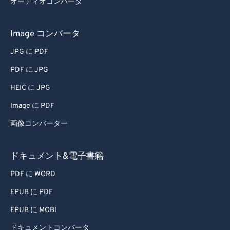
オーディオコンバータ
76
76
Image コンバータ
77
77
78
78
JPG に PDF
79
79
PDF に JPG
80
80
HEIC に JPG
81
81
Image に PDF
82
82
画像コンバーター
83
83
ドキュメント&電子書籍
84
84
85
85
PDF に WORD
86
86
EPUB に PDF
87
87
EPUB に MOBI
88
88
ドキュメントコンバータ