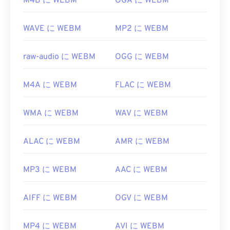
M4B に WEBM
OGA に WEBM
初回リリース:
2010
ン/ms778831(v%3dvs.85)
役立つリンク:
WAVE に WEBM
MP2 に WEBM
https://en.wikipedia.org/wiki/WebM
https://tools.google.com/dlpage/webmmf/
raw-audio に WEBM
OGG に WEBM
M4A に WEBM
FLAC に WEBM
WMA に WEBM
WAV に WEBM
ALAC に WEBM
AMR に WEBM
MP3 に WEBM
AAC に WEBM
AIFF に WEBM
OGV に WEBM
MP4 に WEBM
AVI に WEBM