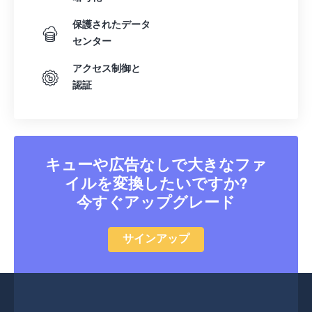
49
49
49
49
49
49
保護されたデータ
50
50
50
50
50
50
センター
51
51
51
51
51
51
アクセス制御と
52
52
52
52
52
52
認証
53
53
53
53
53
53
54
54
54
54
54
54
55
55
55
55
55
55
キューや広告なしで大きなファ
56
56
56
56
56
56
イルを変換したいですか?
57
57
57
57
57
57
今すぐアップグレード
58
58
58
58
58
58
サインアップ
59
59
59
59
59
59
60
60
61
61