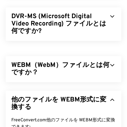
DVR-MS (Microsoft Digital
Video Recording) ファイルとは
何ですか?
Microsoft Digital Video Recording（DVR-MS）は
、
ストリーム・バッファ・エンジン（SBE）が
テレビ
（TV）コンテンツを録画する際に生成されるマル
WEBM（WebM）ファイルとは何
チメディアコンテナファイル形式です。DVR-MSは
Microsoftの独自仕様で、Microsoft製品で録画され
ですか？
たTV番組を保存するために設計されました。2008
年（Windows 7）には、
Windows Recorded TV
WebM（WEBM）は、Web向けに設計された
フリー
Show（WTV）
形式がDVR-MSに取って代わりまし
ライセンスの
ファイルコンテナです。特に、当初は
た。
他のファイルを WEBM形式に変
HTML5との互換性を考慮して設計されました。チ
ャプター、キャプション、字幕、メタデータタグ、
換する
DVR-MS ファイルを開くにはどう
ストリーミング、添付ファイル、3Dコーデック、
すればいいですか?
3Dコンテナ、ハードウェアプレーヤーをサポート
FreeConvert.com他のファイルを WEBM形式に変換
しています。WEBMは、ビデオストリームを
VP8
ま