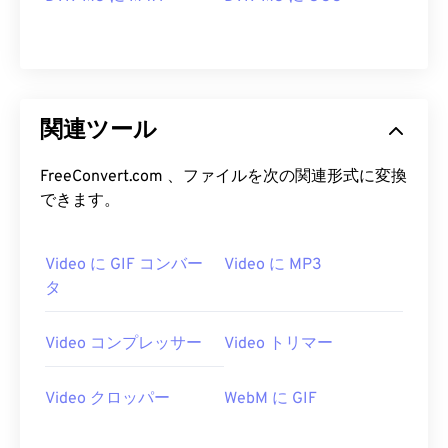
23
23
23
23
23
23
23
23
24
24
24
24
24
24
25
25
25
25
25
25
26
26
26
26
26
26
関連ツール
27
27
27
27
27
27
FreeConvert.com 、ファイルを次の関連形式に変換
28
28
28
28
28
28
できます。
29
29
29
29
29
29
30
30
30
30
30
30
Video に GIF コンバー
Video に MP3
タ
31
31
31
31
31
31
32
32
32
32
32
32
Video コンプレッサー
Video トリマー
33
33
33
33
33
33
34
34
34
34
34
34
Video クロッパー
WebM に GIF
35
35
35
35
35
35