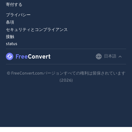
寄付する
プライバシー
条項
セキュリティとコンプライアンス
接触
status
日本語
English
Deutsch
© FreeConvert.comバージョンすべての権利は留保されています
(2026)
Español
Français
Português
Italiano
Dutch