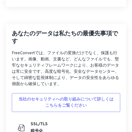
36
36
36
36
36
36
37
37
37
37
37
37
38
38
38
38
38
38
あなたのデータは私たちの最優先事項で
39
39
39
39
39
39
す
40
40
40
40
40
40
FreeConvertでは、ファイルの変換だけでなく、保護も行
41
41
41
41
41
41
います。画像、動画、文書など、どんなファイルでも、堅
42
42
42
42
42
42
牢なセキュリティフレームワークにより、お客様のデータ
は常に安全です。高度な暗号化、安全なデータセンター、
43
43
43
43
43
43
そして綿密な監視体制により、データの安全性をあらゆる
側面から確保しています。
44
44
44
44
44
44
45
45
45
45
45
45
当社のセキュリティへの取り組みについて詳しくは
46
46
46
46
46
46
こちらをご覧ください
47
47
47
47
47
47
SSL/TLS
48
48
48
48
48
48
暗号化