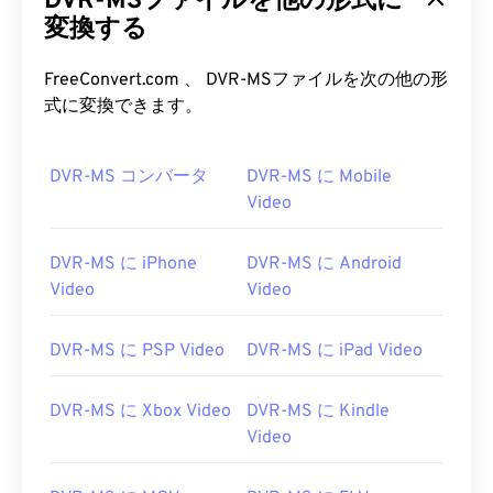
DVR-MSファイルを他の形式に
変換する
00
00
00
00
00
00
00
00
FreeConvert.com 、 DVR-MSファイルを次の他の形
式に変換できます。
00
00
00
00
00
00
00
00
DVR-MS コンバータ
DVR-MS に Mobile
01
01
01
01
01
01
01
01
Video
02
02
02
02
02
02
02
02
03
03
03
03
03
03
03
03
DVR-MS に iPhone
DVR-MS に Android
Video
Video
04
04
04
04
04
04
04
04
05
05
05
05
05
05
05
05
DVR-MS に PSP Video
DVR-MS に iPad Video
06
06
06
06
06
06
06
06
DVR-MS に Xbox Video
DVR-MS に Kindle
07
07
07
07
07
07
07
07
Video
08
08
08
08
08
08
08
08
09
09
09
09
09
09
09
09