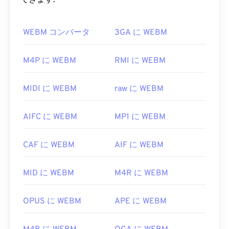
できます:
Microsoft Windows 7、8、10 は引き続き DVR-MS
たは
VP9
コーデックで圧縮し、オーディオを
Vorbis
ファイルをサポートしています。そのため、DVR-
または
Opus
コーデックで圧縮します。
MS ファイルは
WEBM コンバータ
Windows Media Player
3GA に WEBM
で開くことが
できます。アプリケーションで DVR-MS が必要な
WEBM ファイルを開くにはどうす
場合は、Microsoft は WTV を DVR-MS に変換する
ればいいですか?
M4P に WEBM
RMI に WEBM
次のユーティリティの使用を推奨しています：
\Windows\ehome\WTVConverter.exe
。
VLCメディアプレーヤー
と
MPlayerは
、どのオペレ
MIDI に WEBM
raw に WEBM
ーティングシステム（OS）でもWEBMファイルを
DVR-MS ファイルを開くことができる他のプレーヤ
開くことができます。WEBMファイルを開くのに適
ーには、
VLC メディア プレーヤー
、
Cyber​​link
AIFC に WEBM
MP1 に WEBM
した他の選択肢としては、Microsoft Windows OS
PowerDirector
、
Cyber​​link PowerDVD
、
Cyber​​link
の場合は
Winamp
、Mac OS Xの場合は
Elmediaなど
PowerProducer
などがあります。
があります。
CAF に WEBM
AIF に WEBM
開発元:
Microsoft
MicrosoftブラウザにはWebM
コーデック
が組み込ま
初回リリース:
2004年
MID に WEBM
M4R に WEBM
れていません。そのため、
コーデックは
別途インス
トールする必要があります。ただし、ほとんどのブ
役立つリンク:
ラウザはWEBMファイルをサポートしています。
OPUS に WEBM
APE に WEBM
https://en.wikipedia.org/wiki/DVR-MS
開発元:
Google
、
CoreCodec, Inc.
https://docs.microsoft.com/en-us/以前のバージョ