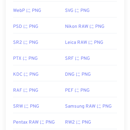
デフォルトの画像ビューアで開きます。また、PNG
WebP に PNG
SVG に PNG
ファイルはすべてのウェブブラウザで簡単に表示で
きます。PNGファイルを開くのに問題がある場合
は、
PNGからJPG
、
PNGからWebP
、または
PNG
PSD に PNG
Nikon RAW に PNG
からBMPへの
コンバーターをご利用ください。
SR2 に PNG
Leica RAW に PNG
PNGファイルを開いて編集するには、
GIMP
や
PTX に PNG
SRF に PNG
Adobe Photoshop
などの代替プログラムが便利で
す。PNGファイルは他のファイル形式よりも少しサ
イズが大きいため、ウェブページに追加する際に注
KDC に PNG
DNG に PNG
意が必要です。PNGファイルの興味深い機能の一つ
は、画像に透明部分、特に透明な背景を作成できる
RAF に PNG
PEF に PNG
ことです。
SRW に PNG
Samsung RAW に PNG
開発者:
PNG Development Group
Pentax RAW に PNG
RW2 に PNG
初回リリース:
1996年10月1日