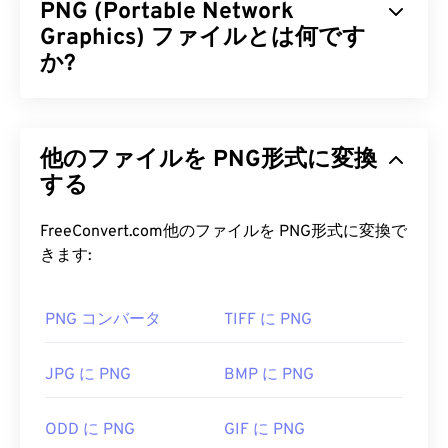
PNG (Portable Network
なく、画質も損なわれないことです。HEICとHEIF
はどちらも
Graphics) ファイルとは何です
高効率ビデオコーディング（HEVC）
に
基づいています。
か?
HEIC ファイルを開くにはどうす
ポータブルネットワークグラフィックス（PNG）
ればいいですか?
は、画像を圧縮して持ち運びやすくする
ラスターベ
他のファイルを PNG形式に変換
ースの
ファイル形式です。PNG画像は
RGB
または
HEICは、
Apple iOS
および関連アプリケーション、
RGBA
する
カラーに対応し、透過性もサポートしている
オペレーティングシステム（
macOS
、
iOS 11
、
ため、アイコンやグラフィックデザインに最適で
macOS High Sierra
、
Appleフォト
、
Apple
す。PNGは、より透過性の高いアニメーションもサ
FreeConvert.com他のファイルを PNG形式に変換で
Preview
など）でデフォルトで開きます。Android
ポートしています（
GIFからAPNGへの変換を
お試
きます:
OS
もHEICをサポートしています。Microsoft
しください）。PNGを使用するメリットは、
ロスレ
Windowsでは、
Zoner Photo Studio
でHEICを開き
ス圧縮
を採用した
オープンフォーマット
であること
ます。
PNG コンバータ
TIFF に PNG
です。
HEIC を開くための最良の代替プログラムは、プラ
PNG ファイルを開くにはどうすれ
JPG に PNG
BMP に PNG
ットフォーム間で動作する
XnView MP
です。
ばいいですか?
開発元:
Moving Picture Experts Group (MPEG)
ODD に PNG
GIF に PNG
通常、PNGファイルはオペレーティングシステムの
初回リリース:
2013