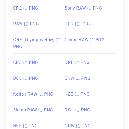
役立つリンク:
CR2 に PNG
Sony RAW に PNG
PNGに関するLifeWireの記事
PNGに関するWiki記事
RAW に PNG
DCR に PNG
関連するPNGツール:
ORF (Olympus Raw) に
Canon RAW に PNG
カラーピッカー
を使用して画像から色を選択します
PNG
CR3 に PNG
DRF に PNG
DCS に PNG
CRW に PNG
Kodak RAW に PNG
K25 に PNG
Sigma RAW に PNG
RWL に PNG
NEF に PNG
NRW に PNG