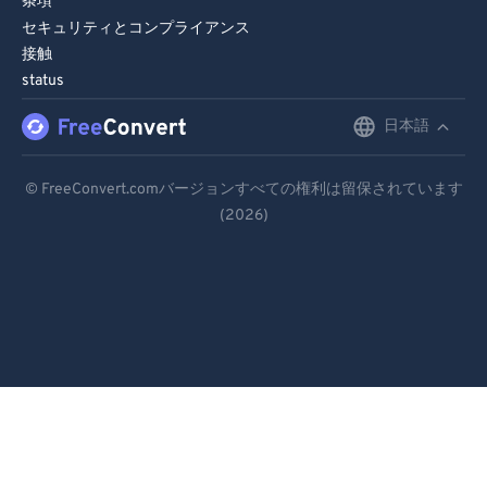
条項
セキュリティとコンプライアンス
接触
status
日本語
English
Deutsch
© FreeConvert.comバージョンすべての権利は留保されています
(2026)
Español
Français
Português
Italiano
Dutch
日本語
简体中文