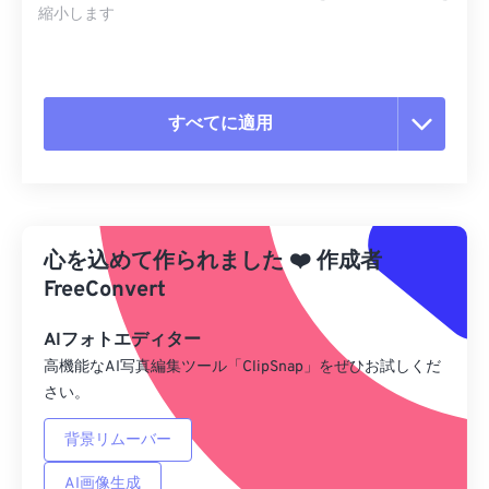
縮小します
すべてに適用
すべてのオプションをリセット
プリセットから適用
心を込めて作られました
❤️
作成者
プリセットとして保存
FreeConvert
AIフォトエディター
高機能なAI写真編集ツール「ClipSnap」をぜひお試しくだ
さい。
背景リムーバー
AI画像生成