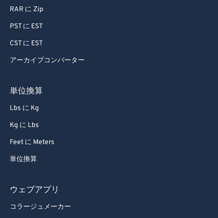
RAR に Zip
PST に EST
CST に EST
アーカイブコンバーター
単位換算
Lbs に Kg
Kg に Lbs
Feet に Meters
単位換算
ウェブアプリ
コラージュメーカー