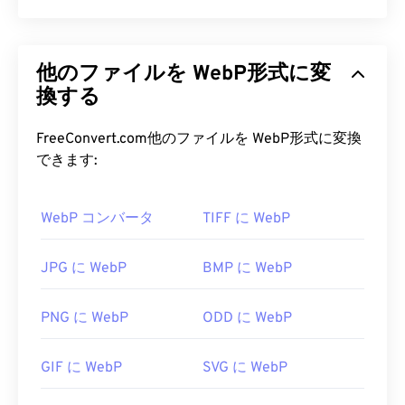
式のいずれかに名前変更しても、ファイルの圧縮と
構造は変わりません。
WebPは、
予測圧縮
を用いてウェブページやモバイ
ルアプリケーションに最適な画像を作成するオープ
JFIF ファイルを開くにはどうすれ
他のファイルを WebP形式に変
ンソースのファイル形式です。WebP画像は、
ばいいですか?
JPEG（JPG）
換する
や
Portable Network
Graphics（PNG）
ファイルと比較して最大30%も
JFIFを開くためのデフォルトのプログラムは
サイズが小さく、画質は同等です。WebP画像は、
FreeConvert.com他のファイルを WebP形式に変換
XnView MP
です。これは無料で、どのプラットフォ
ウェブページやモバイルアプリケーションで高速に
できます:
ームでも動作します。Microsoft
読み込まれます。
Windows（Windows）では、
Adobe Premiere Pro
WebP コンバータ
TIFF に WebP
、
WebP ファイルを開くにはどうす
Adobe Media Encoder
、
Nero Multimedia Suite
、または
PhotoFiltre Studioの
いずれかのプログラ
ればいいですか?
ムでJFIFを開くことができます。
JPG に WebP
BMP に WebP
WebPを開くためのデフォルトのプログラムは
JFIFは最小限のファイル形式と考えられています
Google Chrome（Chrome）
で、これはプラットフ
が、この拡張子のファイルはJPGと区別がつかない
PNG に WebP
ODD に WebP
ォームを問わず動作します。WebPファイルは
GIMP
ことを覚えておくことが重要です。唯一の違いはフ
や
Microsoft Paint
でも自動的に開きます。Chrome
ァイル拡張子の綴りだけです。Windows 10では、
GIF に WebP
SVG に WebP
以外にも、他のすべてのウェブブラウザがWebP形
JPGファイルがデフォルトでJFIFとして保存される
式をサポートしています。
場合があります（
出典
）。