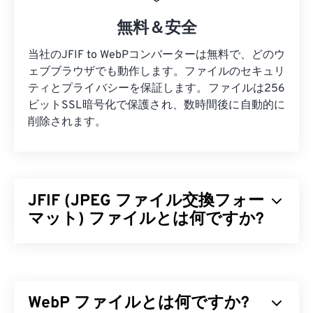
無料＆安全
当社のJFIF to WebPコンバーターは無料で、どのウ
ェブブラウザでも動作します。ファイルのセキュリ
ティとプライバシーを保証します。ファイルは256
ビットSSL暗号化で保護され、数時間後に自動的に
削除されます。
JFIF (JPEG ファイル交換フォー
マット) ファイルとは何ですか?
JPEGファイル交換フォーマット（JFIF）は、JPEG
画像の交換を容易にするシンプルなファイル形式で
す。JFIF規格には、JPG、JPEG、JPE、JIF、JFI
WebP ファイルとは何ですか?
が含まれます。つまり、JFIFをこれらのファイル形