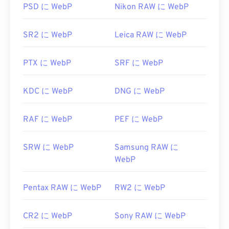
PSD に WebP
Nikon RAW に WebP
他に試せる無料ビューアとしては、
Pixelmator
と
開発元:
C-Cube Microsystems
Photopea
があります。また、
Corel PaintShop Pro
初回リリース:
1991年
SR2 に WebP
Leica RAW に WebP
もお試しください。IrfanView、
Windows Photo
Viewer
、
Adobe Photoshop
を使用する
前
に、
役立つリンク:
WebPを開くためのプラグインを必ずインストール
PTX に WebP
SRF に WebP
https://en.wikipedia.org/wiki/JPEG_ファイル_イン
してください。
ターチェンジ_フォーマット
開発元:
Google
KDC に WebP
DNG に WebP
初回リリース:
2010年9月
RAF に WebP
PEF に WebP
役立つリンク:
WebP圧縮に関するGoogle Developerの記事
SRW に WebP
Samsung RAW に
関連するWebPツール:
WebP
カラーピッカー
を使用してWebP画像から色を選択
Pentax RAW に WebP
RW2 に WebP
します
CR2 に WebP
Sony RAW に WebP