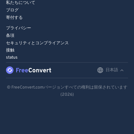
私たちについて
ブログ
寄付する
プライバシー
条項
セキュリティとコンプライアンス
接触
status
日本語
English
Deutsch
© FreeConvert.comバージョンすべての権利は留保されています
(2026)
Español
Français
Português
Italiano