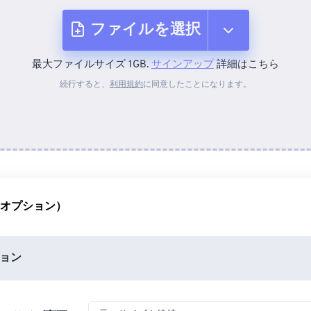
ファイルを選択
最大ファイルサイズ 1GB.
サインアップ
詳細はこちら
デバイスから
続行すると、
利用規約
に同意したことになります。
Dropboxから
Googleドライブから
（オプション）
OneDriveから
ョン
URLから