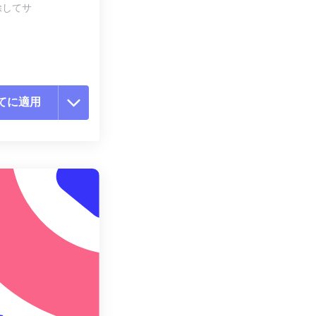
除してサ
てに適用
ョンをリセット
適用
て保存