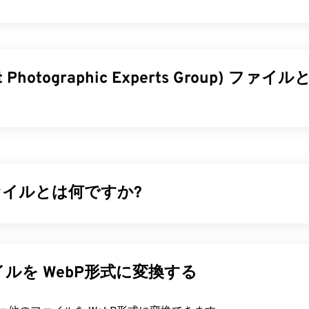
nt Photographic Experts Group) フ
 Photographic Experts Group）は、写真やグラフィックを圧
ファイル形式です。JPGの優れた圧縮率こそが、広く使用さ
Gファイルは比較的サイズが小さいため、インターネットでの
最適です。当社の
JPEG圧縮
ツールを使用すれば、ファイルサイ
ファイルとは何ですか?
縮率が必要な場合は、
JPG を、より新しく、より圧縮性の高い
圧縮
を用いてウェブページやモバイルアプリケーションに最適
変換できます。
スのファイル形式です。WebP画像は、
JPEG（JPG）
や
Porta
G）
ファイルと比較して最大30%もサイズが小さく、画質は同等
ルを WebP形式に変換する
ァイルを開くにはどうすればいいですか?
ページやモバイルアプリケーションで高速に読み込まれます。
像ビューアプログラムやアプリケーションはJPGファイルを