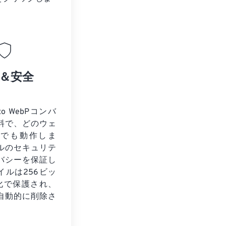
＆安全
to WebPコンバ
料で、どのウェ
ザでも動作しま
ルのセキュリテ
バシーを保証し
イルは256ビッ
号化で保護され、
自動的に削除さ