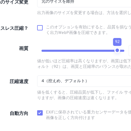
元のサイズを維持
像のサイズ変更
出力画像のサイズを変更する場合は、方法を選択
このオプションを有効にすると、品質を損な
ロスレス圧縮？
く出力WebP画像を圧縮できます。
92
画質
値が低いほど圧縮率は高くなりますが、画質は低
ォルト（92）は、画質と圧縮率のバランスが取れ
4（控えめ、デフォルト）
圧縮速度
値を低くすると、圧縮品質が低下し、ファイル サ
りますが、画像の圧縮速度は速くなります。
EXIFに保存されている重力センサーデータを
自動方向
画像を正しく方向付けます