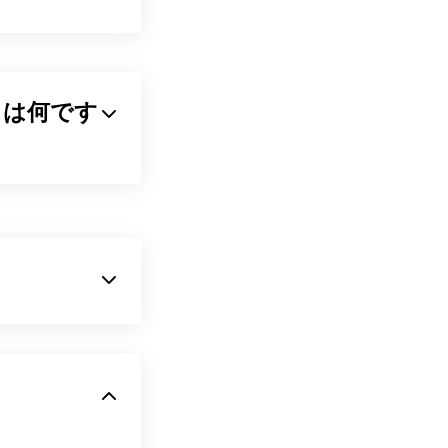
ァイルとは何です
縮するアルゴリズム
れている理由で
転送やウェブサイ
ズを最大80%削
ファイル形式で
な画像を作成す
ble Network
です。WebP画
認識し、開くこと