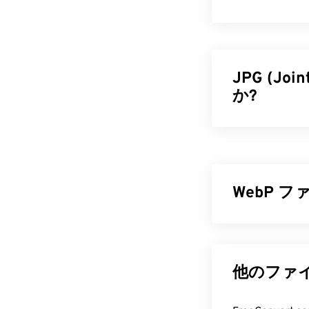
JPG (Joi
か?
JPG（Joint
を採用した汎用
す。また、JP
トでの使用に
WebP 
減できます。
さらに高い圧
WebPは、
予測
ある WebP に
るオープンソー
Graphics（PN
他のファイ
JPG フ
像は、ウェブ
ほぼすべての画