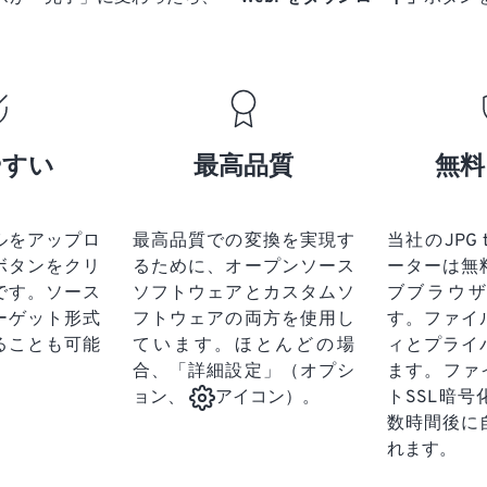
やすい
最高品質
無料
ルをアップロ
最高品質での変換を実現す
当社のJPG 
ボタンをクリ
るために、オープンソース
ーターは無
です。
ソース
ソフトウェアとカスタムソ
ブブラウ
ーゲット形式
フトウェアの両方を使用し
す。ファイ
ることも可能
ています。ほとんどの場
ィとプライ
合、「詳細設定」（オプシ
ます。ファ
トSSL暗
ョン、
アイコン）。
数時間後に
れます。