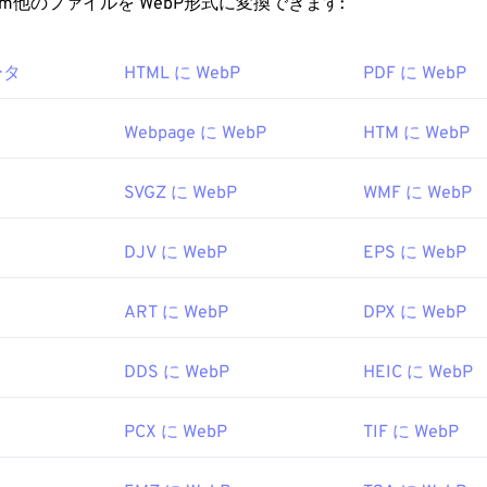
ファイルを開くにはどうすればいいですか?
rt.com他のファイルを WebP形式に変換できます:
PGファイルをダブルクリックするだけで、通常はデフォルト
、またはウェブブラウザで開きます。ファイルを開くアプリケ
ためのデフォルトのプログラムは
Google Chrome（Chrome）
で
クリックして「プログラムから開く」を選択してください。
ータ
HTML に WebP
PDF に WebP
わず動作します。WebPファイルは
GIMP
や
Microsoft Paint
でも
e以外にも、他のすべてのウェブブラウザがWebP形式をサポート
は、
Chrome
などの一般的なウェブブラウザ、Microsoft
フォト
な
ョン、
Apple Preview
Webpage に WebP
などのMac OSアプリケーションで自動的
HTM に WebP
料ビューアとしては、
Pixelmator
と
Photopea
があります。また
サイズを変更するには、
画像リサイズ
ツールをご利用ください。
もお試しください。IrfanView、
Windows Photo Viewer
、
Adob
SVGZ に WebP
WMF に WebP
WebPを開くためのプラグインを必ずインストールしてくださ
hotographic Experts Group
1992年9月18日
DJV に WebP
EPS に WebP
2010年9月
ール:
ー
を使用して画像から色を選択します
ART に WebP
DPX に WebP
Google Developerの記事
DDS に WebP
HEIC に WebP
ツール:
ー
を使用してWebP画像から色を選択します
PCX に WebP
TIF に WebP