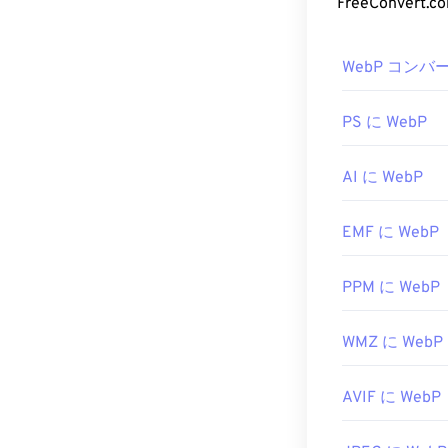
WebP 
FreeConve
ができます。J
画像エディタ
WebPを開く
するには、右
WebP コンバ
トフォームを問
す。Chrom
JPGファイル
アプリケーシ
PS に WebP
他に試せる無
JPEG画像の
PaintShop Pro
AI に WebP
使用する
前
に、
開発者:
Joint P
開発元:
Google
初回リリース:
EMF に WebP
初回リリース:
関連するJPGツ
役立つリンク:
カラーピッカ
PPM に WebP
WebP圧縮に関する
WMZ に WebP
関連するWebP
カラーピッカ
AVIF に WebP