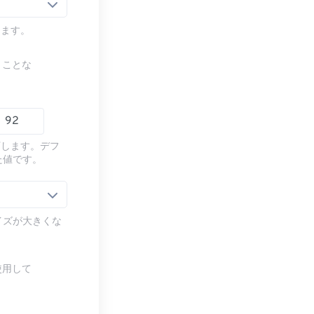
します。
うことな
下します。デフ
た値です。
イズが大きくな
使用して