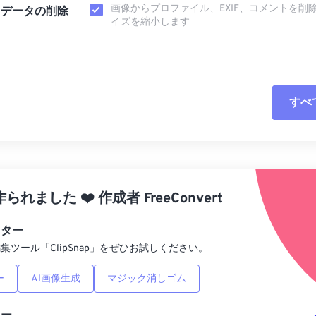
画像からプロファイル、EXIF、コメントを削
タデータの削除
イズを縮小します
すべ
すべてのオプシ
プリセットから
作られました
❤️
作成者
FreeConvert
プリセットとし
ィター
集ツール「ClipSnap」をぜひお試しください。
ー
AI画像生成
マジック消しゴム