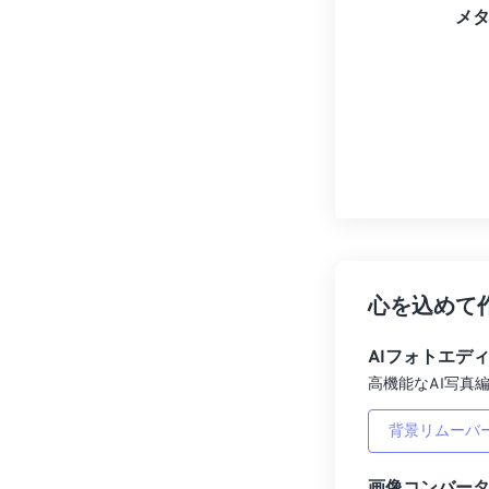
メ
心を込めて
AIフォトエデ
高機能なAI写真編
背景リムーバ