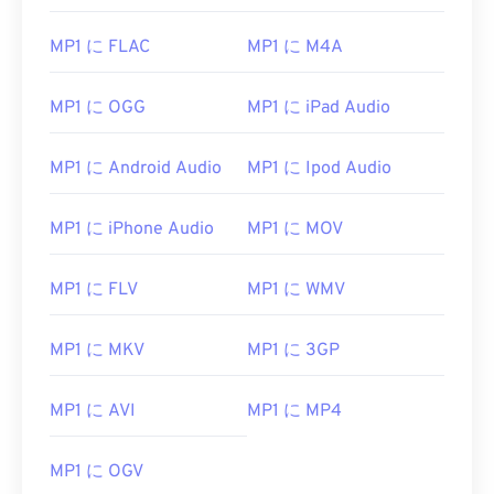
05
05
05
05
05
05
05
05
MP1 に FLAC
MP1 に M4A
06
06
06
06
06
06
06
06
07
07
07
07
07
07
07
07
MP1 に OGG
MP1 に iPad Audio
08
08
08
08
08
08
08
08
09
09
09
09
09
09
09
09
MP1 に Android Audio
MP1 に Ipod Audio
10
10
10
10
10
10
10
10
MP1 に iPhone Audio
MP1 に MOV
11
11
11
11
11
11
11
11
12
12
12
12
12
12
12
12
MP1 に FLV
MP1 に WMV
13
13
13
13
13
13
13
13
MP1 に MKV
MP1 に 3GP
14
14
14
14
14
14
14
14
15
15
15
15
15
15
15
15
MP1 に AVI
MP1 に MP4
16
16
16
16
16
16
16
16
17
17
17
17
17
17
17
17
MP1 に OGV