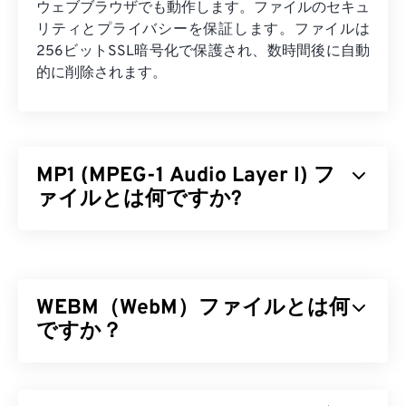
ウェブブラウザでも動作します。ファイルのセキュ
リティとプライバシーを保証します。ファイルは
256ビットSSL暗号化で保護され、数時間後に自動
的に削除されます。
MP1 (MPEG-1 Audio Layer I) フ
ァイルとは何ですか?
MPEG-1 Audio Layer 1 (MP1) は、
MPEG
オーディオ
規格の初期版で、よりシンプルなものです。MP1は
ほぼ廃止されていますが、現在もサポートされてい
WEBM（WebM）ファイルとは何
ます。MP1は
デジタルコンパクトカセット
形式の一
部でした。MP1だったファイルのほとんどは、新し
ですか？
い
MPEG-1 Audio Layer II (MP2)
、
MPEG-1 Audio
Layer III、またはMPEG-2 Audio Layer III (MP3)
フ
WebM（WEBM）は、Web向けに設計された
フリー
ァイル形式に置き換えられました。
ライセンスの
ファイルコンテナです。特に、当初は