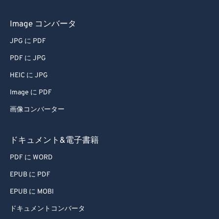
71
71
Image コンバータ
72
72
73
73
JPG に PDF
74
74
PDF に JPG
75
75
HEIC に JPG
76
76
Image に PDF
77
77
画像コンバーター
78
78
ドキュメント&電子書籍
79
79
80
80
PDF に WORD
81
81
EPUB に PDF
82
82
EPUB に MOBI
83
83
ドキュメントコンバータ