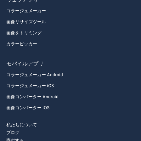
ウェブアプリ
97
97
コラージュメーカー
98
98
画像リサイズツール
99
99
画像をトリミング
カラーピッカー
モバイルアプリ
コラージュメーカー Android
コラージュメーカー iOS
画像コンバーター Android
画像コンバーター iOS
私たちについて
ブログ
寄付する