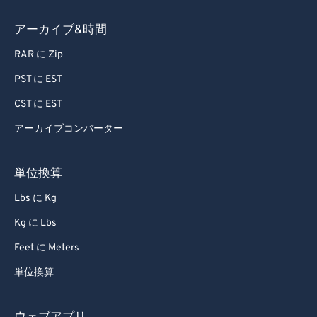
84
84
アーカイブ&時間
85
85
86
86
RAR に Zip
87
87
PST に EST
88
88
CST に EST
89
89
アーカイブコンバーター
90
90
単位換算
91
91
Lbs に Kg
92
92
93
93
Kg に Lbs
94
94
Feet に Meters
95
95
単位換算
96
96