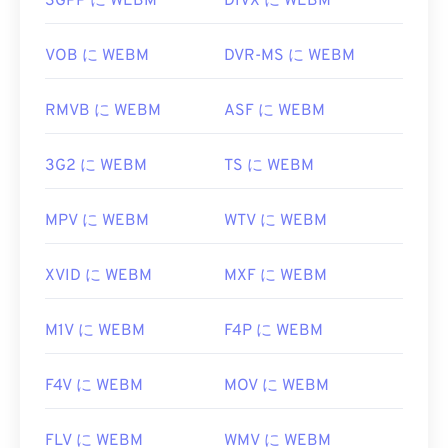
3GPP に WEBM
DIVX に WEBM
れていません。そのため、
コーデックは
別途インス
https://mpeg.chiariglione.org/standards/mpeg-
トールする必要があります。ただし、ほとんどのブ
1.html
ラウザはWEBMファイルをサポートしています。
VOB に WEBM
DVR-MS に WEBM
開発元:
Google
、
CoreCodec, Inc.
RMVB に WEBM
ASF に WEBM
初回リリース:
2010
役立つリンク:
3G2 に WEBM
TS に WEBM
https://en.wikipedia.org/wiki/WebM
https://tools.google.com/dlpage/webmmf/
MPV に WEBM
WTV に WEBM
XVID に WEBM
MXF に WEBM
M1V に WEBM
F4P に WEBM
F4V に WEBM
MOV に WEBM
FLV に WEBM
WMV に WEBM