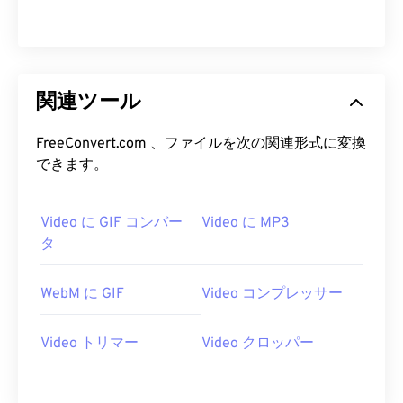
18
18
18
18
18
18
18
18
19
19
19
19
19
19
19
19
20
20
20
20
20
20
20
20
21
21
21
21
21
21
21
21
関連ツール
22
22
22
22
22
22
22
22
FreeConvert.com 、ファイルを次の関連形式に変換
23
23
23
23
23
23
23
23
できます。
24
24
24
24
24
24
25
25
25
25
25
25
Video に GIF コンバー
Video に MP3
タ
26
26
26
26
26
26
27
27
27
27
27
27
WebM に GIF
Video コンプレッサー
28
28
28
28
28
28
29
29
29
29
29
29
Video トリマー
Video クロッパー
30
30
30
30
30
30