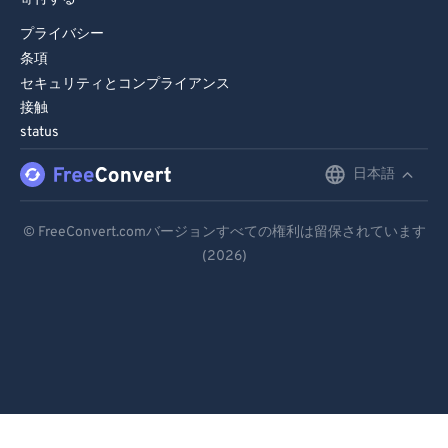
プライバシー
条項
セキュリティとコンプライアンス
接触
status
日本語
English
Deutsch
© FreeConvert.comバージョンすべての権利は留保されています
(2026)
Español
Français
Português
Italiano
Dutch