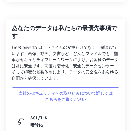
31
31
31
31
31
31
32
32
32
32
32
32
33
33
33
33
33
33
あなたのデータは私たちの最優先事項で
34
34
34
34
34
34
す
35
35
35
35
35
35
FreeConvertでは、ファイルの変換だけでなく、保護も行
36
36
36
36
36
36
います。画像、動画、文書など、どんなファイルでも、堅
37
37
37
37
37
37
牢なセキュリティフレームワークにより、お客様のデータ
は常に安全です。高度な暗号化、安全なデータセンター、
38
38
38
38
38
38
そして綿密な監視体制により、データの安全性をあらゆる
側面から確保しています。
39
39
39
39
39
39
40
40
40
40
40
40
当社のセキュリティへの取り組みについて詳しくは
41
41
41
41
41
41
こちらをご覧ください
42
42
42
42
42
42
SSL/TLS
43
43
43
43
43
43
暗号化
44
44
44
44
44
44