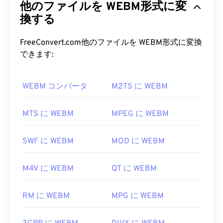
他のファイルを WEBM形式に変
HTML5との互換性を考慮して設計されました。チ
MP1 ファイルを開くにはどうすれ
ャプター、キャプション、字幕、メタデータタグ、
換する
ばいいですか?
ストリーミング、添付ファイル、3Dコーデック、
3Dコンテナ、ハードウェアプレーヤーをサポート
FreeConvert.com他のファイルを WEBM形式に変換
MP1 は大部分が廃止されているため、MP1 ファイ
しています。WEBMは、ビデオストリームを
VP8
ま
できます:
ルを開くには
VLC メディア プレーヤーが
最適なオ
たは
VP9
コーデックで圧縮し、オーディオを
Vorbis
プションです。このプレーヤーは複数のプラットフ
または
Opus
コーデックで圧縮します。
ォームで動作するという利点もあります。
WEBM コンバータ
M2TS に WEBM
WEBM ファイルを開くにはどうす
MP1 を開くための他の優れたメディア プレーヤー
ればいいですか?
MTS に WEBM
MPEG に WEBM
としては、
Windows Media Player
、
Awave Studio
、
Winamp
、
jetAudio
などがあります。
VLCメディアプレーヤー
と
MPlayerは
、どのオペレ
SWF に WEBM
MOD に WEBM
開発元:
ISO
/
IEC
、
Moving Pictures Experts
ーティングシステム（OS）でもWEBMファイルを
Group
開くことができます。WEBMファイルを開くのに適
M4V に WEBM
QT に WEBM
した他の選択肢としては、Microsoft Windows OS
初回リリース:
1993年
の場合は
Winamp
、Mac OS Xの場合は
Elmediaなど
役立つリンク:
があります。
RM に WEBM
MPG に WEBM
https://en.wikipedia.org/wiki/MPEG-
MicrosoftブラウザにはWebM
コーデック
が組み込ま
1_Audio_Layer_I