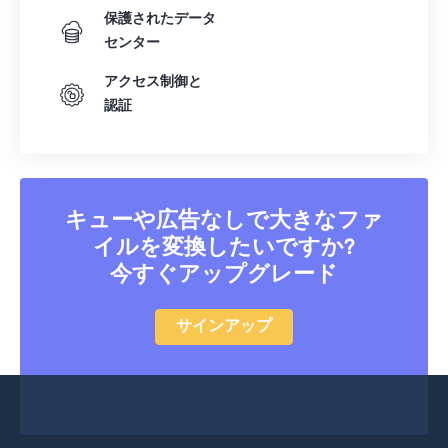
保護されたデータ
45
45
45
45
45
45
センター
46
46
46
46
46
46
アクセス制御と
47
47
47
47
47
47
認証
48
48
48
48
48
48
49
49
49
49
49
49
50
50
50
50
50
50
キューや広告なしで大きなファ
51
51
51
51
51
51
イルを変換したいですか?
52
52
52
52
52
52
今すぐアップグレード
53
53
53
53
53
53
サインアップ
54
54
54
54
54
54
55
55
55
55
55
55
56
56
56
56
56
56
57
57
57
57
57
57